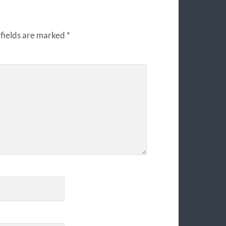
fields are marked
*