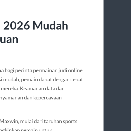
mi 2026 Mudah
guan
 bagi pecinta permainan judi online.
si mudah, pemain dapat dengan cepat
t mereka. Keamanan data dan
kenyamanan dan kepercayaan
 Maxwin, mulai dari taruhan sports
ungkinkan pemain untuk