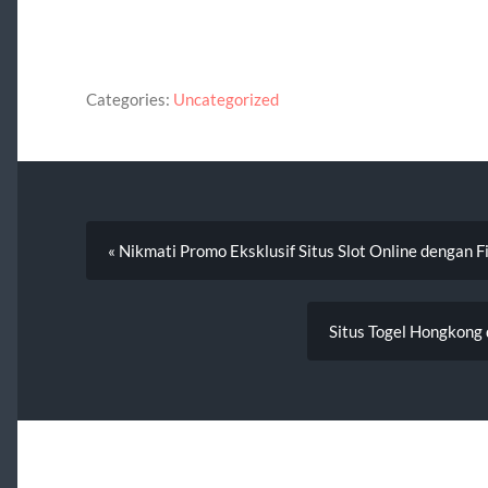
Categories:
Uncategorized
« Nikmati Promo Eksklusif Situs Slot Online dengan F
Situs Togel Hongkong 