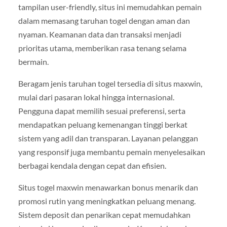
tampilan user-friendly, situs ini memudahkan pemain
dalam memasang taruhan togel dengan aman dan
nyaman. Keamanan data dan transaksi menjadi
prioritas utama, memberikan rasa tenang selama
bermain.
Beragam jenis taruhan togel tersedia di situs maxwin,
mulai dari pasaran lokal hingga internasional.
Pengguna dapat memilih sesuai preferensi, serta
mendapatkan peluang kemenangan tinggi berkat
sistem yang adil dan transparan. Layanan pelanggan
yang responsif juga membantu pemain menyelesaikan
berbagai kendala dengan cepat dan efisien.
Situs togel maxwin menawarkan bonus menarik dan
promosi rutin yang meningkatkan peluang menang.
Sistem deposit dan penarikan cepat memudahkan