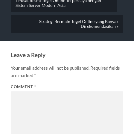
« Pusat Resmi Togel Online Terpercaya dengan
Sistem Server Modern Asia
Strategi Bermain Togel Online yang Banyak
Direkomendasikan »
Leave a Reply
Your email address will not be published.
Required fields
are marked
*
COMMENT
*