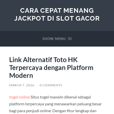
CARA CEPAT MENANG
JACKPOT DI SLOT GACOR
SHOW MENU
Link Alternatif Toto HK
Terpercaya dengan Platform
Modern
MARCH 7, 2026
/
0 COMMENTS
togel online
Situs togel maxwin dikenal sebagai
platform terpercaya yang menawarkan peluang besar
bagi para penjudi online. Dengan fitur lengkap dan