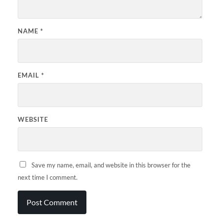
NAME
*
EMAIL
*
WEBSITE
Save my name, email, and website in this browser for the
next time I comment.