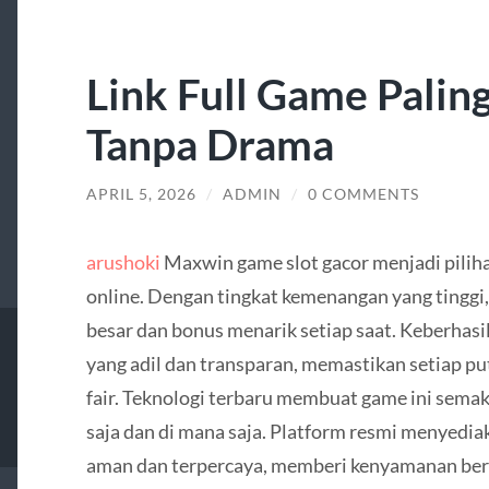
Link Full Game Palin
Tanpa Drama
APRIL 5, 2026
/
ADMIN
/
0 COMMENTS
arushoki
Maxwin game slot gacor menjadi piliha
online. Dengan tingkat kemenangan yang tinggi
besar dan bonus menarik setiap saat. Keberhasi
yang adil dan transparan, memastikan setiap pu
fair. Teknologi terbaru membuat game ini sema
saja dan di mana saja. Platform resmi menyedia
aman dan terpercaya, memberi kenyamanan berm