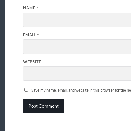
NAME
*
EMAIL
*
WEBSITE
Save my name, email, and website in this browser for the n