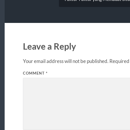
Leave a Reply
Your email address will not be published.
Required 
COMMENT
*