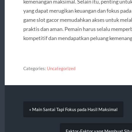
kemenangan maksimal. Selain itu, penting unt
yang dapat merugikan keuangan dan fokus pada 
game slot gacor memudahkan akses untuk melaku
praktis dan aman. Pemain harus selalu memperba
kompetitif dan mendapatkan peluang kemenanga
Categories:
Uncategorized
« Main Santai Tapi Fokus pada Hasil Maksimal
Faktor-Faktor yang Membuat Situs