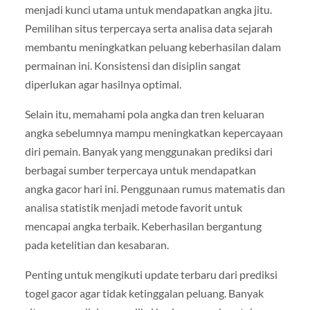
menjadi kunci utama untuk mendapatkan angka jitu.
Pemilihan situs terpercaya serta analisa data sejarah
membantu meningkatkan peluang keberhasilan dalam
permainan ini. Konsistensi dan disiplin sangat
diperlukan agar hasilnya optimal.
Selain itu, memahami pola angka dan tren keluaran
angka sebelumnya mampu meningkatkan kepercayaan
diri pemain. Banyak yang menggunakan prediksi dari
berbagai sumber terpercaya untuk mendapatkan
angka gacor hari ini. Penggunaan rumus matematis dan
analisa statistik menjadi metode favorit untuk
mencapai angka terbaik. Keberhasilan bergantung
pada ketelitian dan kesabaran.
Penting untuk mengikuti update terbaru dari prediksi
togel gacor agar tidak ketinggalan peluang. Banyak