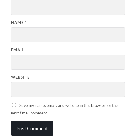
NAME
*
EMAIL
*
WEBSITE
Save my name, email, and website in this browser for the
next time I comment.