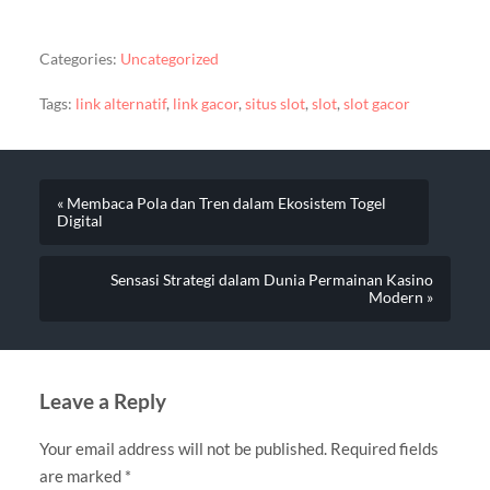
Categories:
Uncategorized
Tags:
link alternatif
,
link gacor
,
situs slot
,
slot
,
slot gacor
« Membaca Pola dan Tren dalam Ekosistem Togel
Digital
Sensasi Strategi dalam Dunia Permainan Kasino
Modern »
Leave a Reply
Your email address will not be published.
Required fields
are marked
*