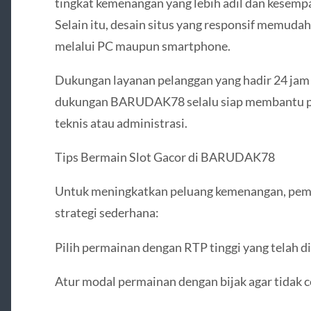
tingkat kemenangan yang lebih adil dan kesemp
Selain itu, desain situs yang responsif memud
melalui PC maupun smartphone.
Dukungan layanan pelanggan yang hadir 24 jam 
dukungan BARUDAK78 selalu siap membantu p
teknis atau administrasi.
Tips Bermain Slot Gacor di BARUDAK78
Untuk meningkatkan peluang kemenangan, pem
strategi sederhana:
Pilih permainan dengan RTP tinggi yang telah d
Atur modal permainan dengan bijak agar tidak c