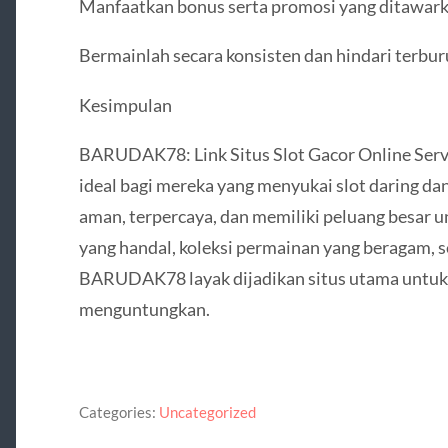
Manfaatkan bonus serta promosi yang ditawarka
Bermainlah secara konsisten dan hindari terbu
Kesimpulan
BARUDAK78: Link Situs Slot Gacor Online Server
ideal bagi mereka yang menyukai slot daring dan
aman, terpercaya, dan memiliki peluang besar 
yang handal, koleksi permainan yang beragam, s
BARUDAK78 layak dijadikan situs utama untuk 
menguntungkan.
Categories:
Uncategorized