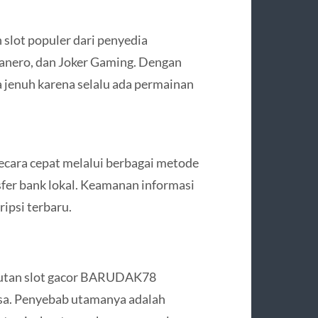
lot populer dari penyedia
banero, dan Joker Gaming. Dengan
a jenuh karena selalu ada permainan
ecara cepat melalui berbagai metode
fer bank lokal. Keamanan informasi
ipsi terbaru.
autan slot gacor BARUDAK78
sa. Penyebab utamanya adalah