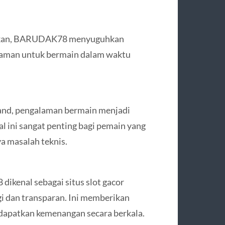
dalkan, BARUDAK78 menyuguhkan
yaman untuk bermain dalam waktu
land, pengalaman bermain menjadi
Hal ini sangat penting bagi pemain yang
a masalah teknis.
ikenal sebagai situs slot gacor
gi dan transparan. Ini memberikan
dapatkan kemenangan secara berkala.