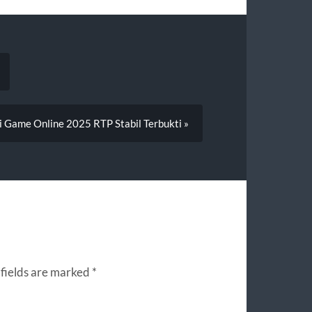
 Game Online 2025 RTP Stabil Terbukti »
fields are marked
*