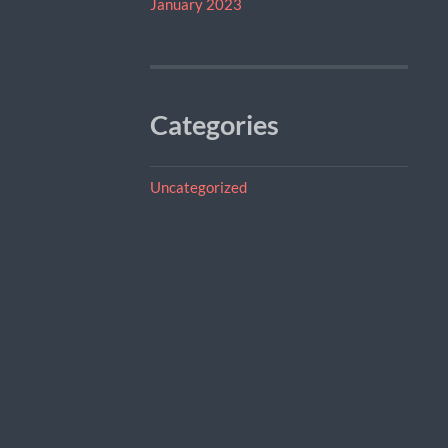
January 2023
Categories
Uncategorized