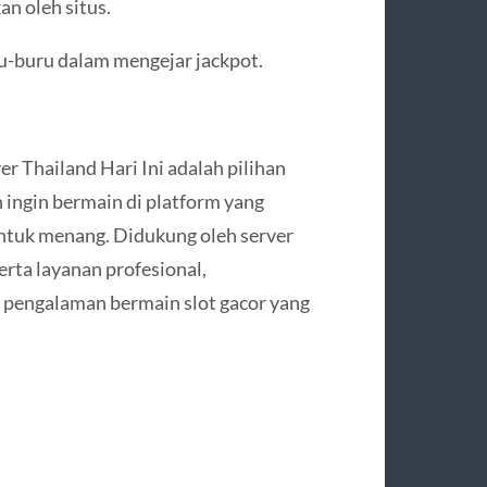
n oleh situs.
ru-buru dalam mengejar jackpot.
 Thailand Hari Ini adalah pilihan
 ingin bermain di platform yang
untuk menang. Didukung oleh server
erta layanan profesional,
pengalaman bermain slot gacor yang