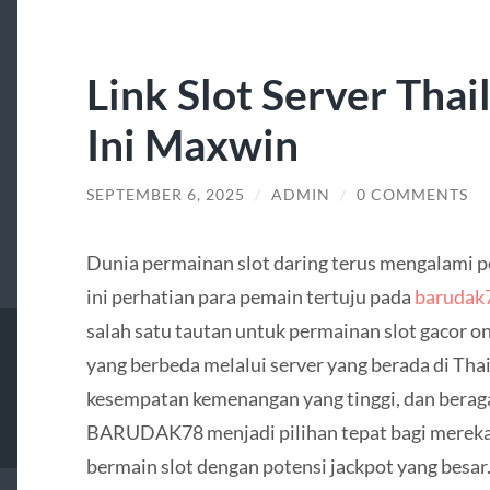
Link Slot Server Tha
Ini Maxwin
SEPTEMBER 6, 2025
/
ADMIN
/
0 COMMENTS
Dunia permainan slot daring terus mengalami p
ini perhatian para pemain tertuju pada
barudak
salah satu tautan untuk permainan slot gacor 
yang berbeda melalui server yang berada di Tha
kesempatan kemenangan yang tinggi, dan bera
BARUDAK78 menjadi pilihan tepat bagi mereka 
bermain slot dengan potensi jackpot yang besar