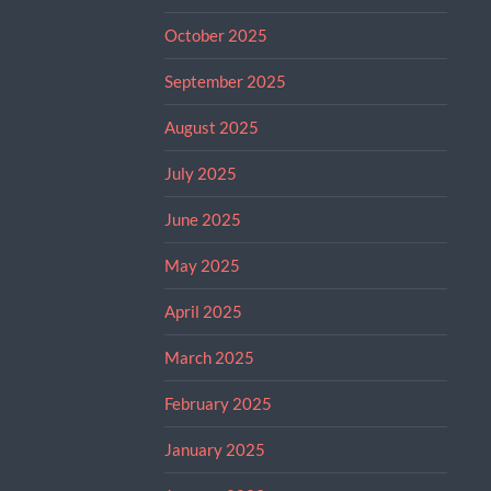
October 2025
September 2025
August 2025
July 2025
June 2025
May 2025
April 2025
March 2025
February 2025
January 2025