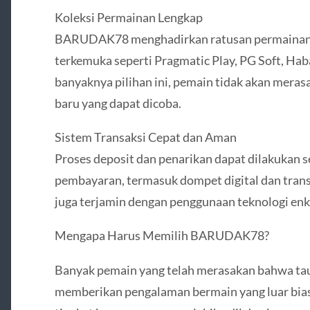
Koleksi Permainan Lengkap
BARUDAK78 menghadirkan ratusan permainan s
terkemuka seperti Pragmatic Play, PG Soft, Ha
banyaknya pilihan ini, pemain tidak akan meras
baru yang dapat dicoba.
Sistem Transaksi Cepat dan Aman
Proses deposit dan penarikan dapat dilakukan s
pembayaran, termasuk dompet digital dan trans
juga terjamin dengan penggunaan teknologi enkr
Mengapa Harus Memilih BARUDAK78?
Banyak pemain yang telah merasakan bahwa t
memberikan pengalaman bermain yang luar bia