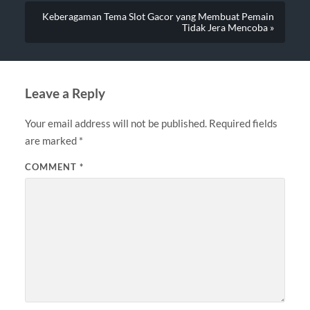
Keberagaman Tema Slot Gacor yang Membuat Pemain
Tidak Jera Mencoba »
Leave a Reply
Your email address will not be published.
Required fields
are marked
*
COMMENT
*