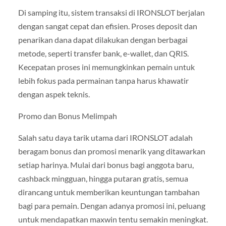
Di samping itu, sistem transaksi di IRONSLOT berjalan
dengan sangat cepat dan efisien. Proses deposit dan
penarikan dana dapat dilakukan dengan berbagai
metode, seperti transfer bank, e-wallet, dan QRIS.
Kecepatan proses ini memungkinkan pemain untuk
lebih fokus pada permainan tanpa harus khawatir
dengan aspek teknis.
Promo dan Bonus Melimpah
Salah satu daya tarik utama dari IRONSLOT adalah
beragam bonus dan promosi menarik yang ditawarkan
setiap harinya. Mulai dari bonus bagi anggota baru,
cashback mingguan, hingga putaran gratis, semua
dirancang untuk memberikan keuntungan tambahan
bagi para pemain. Dengan adanya promosi ini, peluang
untuk mendapatkan maxwin tentu semakin meningkat.