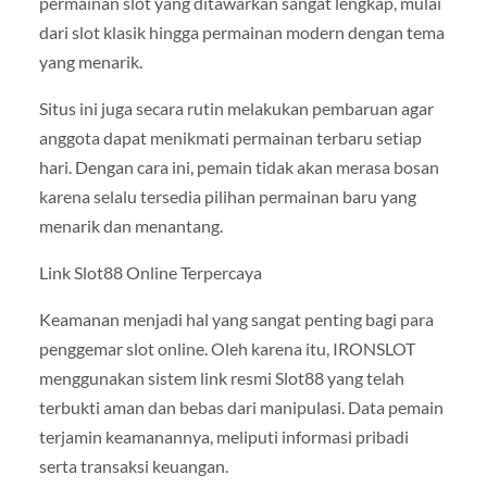
permainan slot yang ditawarkan sangat lengkap, mulai
dari slot klasik hingga permainan modern dengan tema
yang menarik.
Situs ini juga secara rutin melakukan pembaruan agar
anggota dapat menikmati permainan terbaru setiap
hari. Dengan cara ini, pemain tidak akan merasa bosan
karena selalu tersedia pilihan permainan baru yang
menarik dan menantang.
Link Slot88 Online Terpercaya
Keamanan menjadi hal yang sangat penting bagi para
penggemar slot online. Oleh karena itu, IRONSLOT
menggunakan sistem link resmi Slot88 yang telah
terbukti aman dan bebas dari manipulasi. Data pemain
terjamin keamanannya, meliputi informasi pribadi
serta transaksi keuangan.