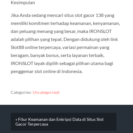
Kesimpulan
Jika Anda sedang mencari situs slot gacor 138 yang
memiliki komitmen terhadap keamanan, kenyamanan,
dan peluang menang yang besar, maka IRONSLOT
adalah pilihan yang tepat. Dengan didukung oleh link
Slot88 online terpercaya, variasi permainan yang
beragam, banyak bonus, serta layanan terbaik,
IRONSLOT layak dipilih sebagai pilihan utama bagi
penggemar slot online di Indonesia.
Categories:
Uncategorized
« Fitur Keamanan dan Enkripsi Data di Situs Slot
Gacor Terpercaya