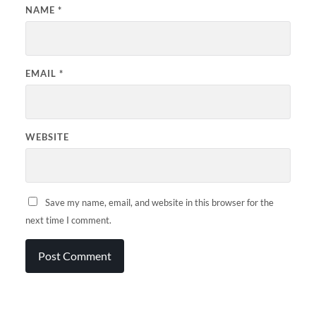
NAME
*
EMAIL
*
WEBSITE
Save my name, email, and website in this browser for the
next time I comment.