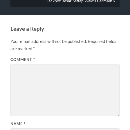
Jackpot Besar Setiap Waktu Bermain »
Leave a Reply
Your email address will not be published.
Required fields
are marked
*
COMMENT
*
NAME
*