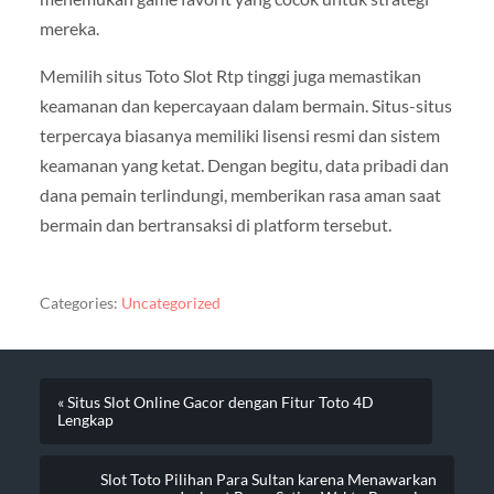
mereka.
Memilih situs Toto Slot Rtp tinggi juga memastikan
keamanan dan kepercayaan dalam bermain. Situs-situs
terpercaya biasanya memiliki lisensi resmi dan sistem
keamanan yang ketat. Dengan begitu, data pribadi dan
dana pemain terlindungi, memberikan rasa aman saat
bermain dan bertransaksi di platform tersebut.
Categories:
Uncategorized
« Situs Slot Online Gacor dengan Fitur Toto 4D
Lengkap
Slot Toto Pilihan Para Sultan karena Menawarkan