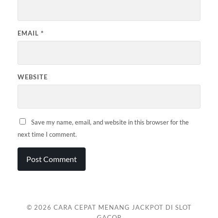
EMAIL
*
WEBSITE
Save my name, email, and website in this browser for the
next time I comment.
© 2026
CARA CEPAT MENANG JACKPOT DI SLOT
GACOR