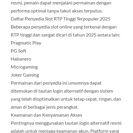
resmi, pemain dapat menjalani permainan dengan
performa optimal tanpa takut akses terputus.
Daftar Penyedia Slot RTP Tinggi Terpopuler 2025
Beberapa penyedia slot online yang terkenal dengan
RTP tinggi dan sangat dicari di tahun 2025 antara lain:
Pragmatic Play
PG Soft
Habanero
Microgaming
Joker Gaming
Permainan dari penyedia ini umumnya dapat
ditemukan di tautan login alternatif dengan sistem
yang telah dioptimalkan untuk tetap cepat, ringan, dan
aman di berbagai jenis perangkat.
Keamanan dan Kenyamanan Akses
Pentingnya menggunakan tautan login alternatif resmi
adalah untuk menjaga keamanan akun. Platform yang