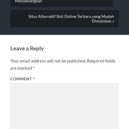
Menyenangkan
Situs Alternatif Slot Online Terbaru yang Mudah
Dimainkan »
Leave a Reply
Your email address will not be published.
Required fields
are marked
*
COMMENT
*