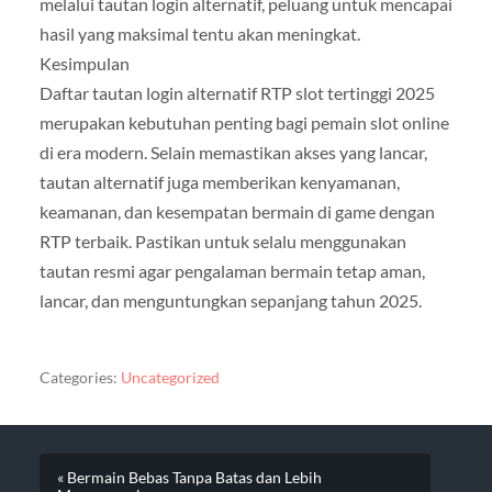
melalui tautan login alternatif, peluang untuk mencapai
hasil yang maksimal tentu akan meningkat.
Kesimpulan
Daftar tautan login alternatif RTP slot tertinggi 2025
merupakan kebutuhan penting bagi pemain slot online
di era modern. Selain memastikan akses yang lancar,
tautan alternatif juga memberikan kenyamanan,
keamanan, dan kesempatan bermain di game dengan
RTP terbaik. Pastikan untuk selalu menggunakan
tautan resmi agar pengalaman bermain tetap aman,
lancar, dan menguntungkan sepanjang tahun 2025.
Categories:
Uncategorized
« Bermain Bebas Tanpa Batas dan Lebih