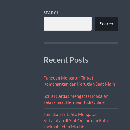
SEARCH
Search
Recent Posts
Panduan Mengatur Target
Kemenangan dan Kerugian Saat Main
Solusi Cerdas Mengatasi Masalah
Teknis Saat Bermain Judi Online
Temukan Trik Jitu Mengatasi
Kekalahan di Slot Online dan Raih
Jackpot Lebih Mudah