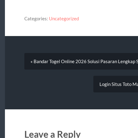
Categories:
Uncategorized
« Bandar Togel Online 2026 Solusi Pasaran Lengkap 
Login Situs Toto M
Leave a Reply