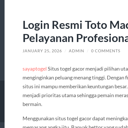
Login Resmi Toto Ma
Pelayanan Profesiona
JANUARY 25, 2026
/
ADMIN
/
0 COMMENTS
sayaptogel
Situs togel gacor menjadi pilihan uta
menginginkan peluang menang tinggi. Dengan fitu
situs ini mampu memberikan keuntungan besar.
menjadi prioritas utama sehingga pemain meras
bermain.
Menggunakan situs togel gacor dapat meningka
memasang angka jitu. Banyak bettor yang suda