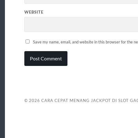
WEBSITE
Save my name, email, and website in this browser for the n
© 2026
CARA CEPAT MENANG JACKPOT DI SLOT GA