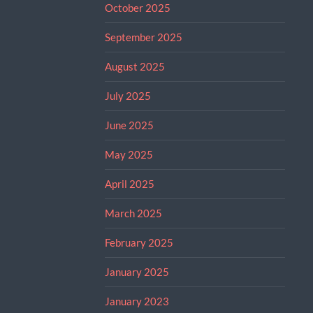
October 2025
September 2025
August 2025
July 2025
June 2025
May 2025
April 2025
March 2025
February 2025
January 2025
January 2023