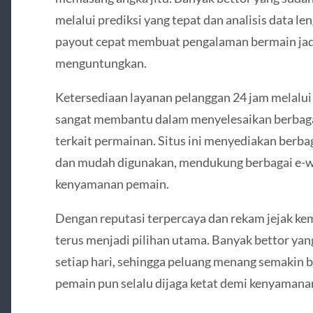
melalui prediksi yang tepat dan analisis data len
payout cepat membuat pengalaman bermain jad
menguntungkan.
Ketersediaan layanan pelanggan 24 jam melalui 
sangat membantu dalam menyelesaikan berbaga
terkait permainan. Situs ini menyediakan ber
dan mudah digunakan, mendukung berbagai e-wa
kenyamanan pemain.
Dengan reputasi terpercaya dan rekam jejak kem
terus menjadi pilihan utama. Banyak bettor yan
setiap hari, sehingga peluang menang semakin b
pemain pun selalu dijaga ketat demi kenyamana