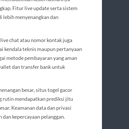
gkap. Fitur live update serta sistem
i lebih menyenangkan dan
live chat atau nomor kontak juga
i kendala teknis maupun pertanyaan
bagai metode pembayaran yang aman
llet dan transfer bank untuk
enangan besar, situs togel gacor
g rutin mendapatkan prediksi jitu
esar. Keamanan data dan privasi
n dan kepercayaan pelanggan.