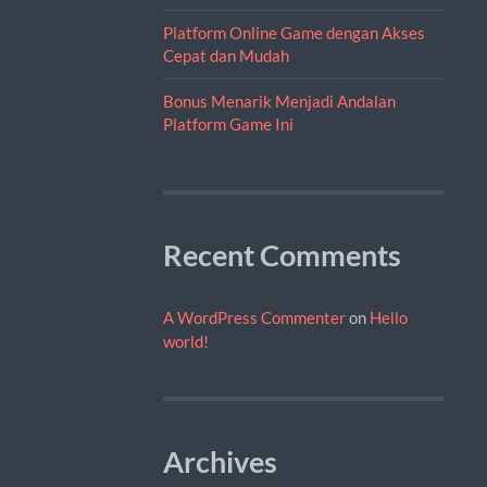
Platform Online Game dengan Akses
Cepat dan Mudah
Bonus Menarik Menjadi Andalan
Platform Game Ini
Recent Comments
A WordPress Commenter
on
Hello
world!
Archives