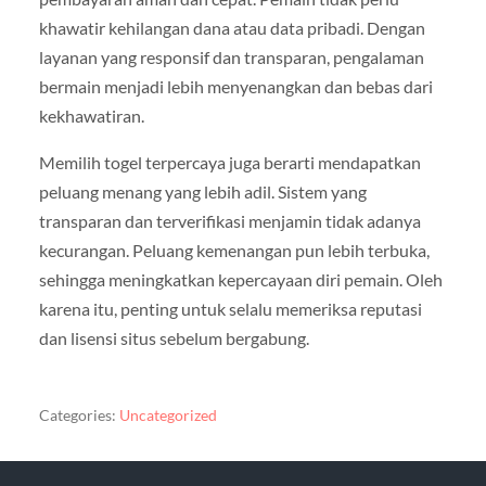
khawatir kehilangan dana atau data pribadi. Dengan
layanan yang responsif dan transparan, pengalaman
bermain menjadi lebih menyenangkan dan bebas dari
kekhawatiran.
Memilih togel terpercaya juga berarti mendapatkan
peluang menang yang lebih adil. Sistem yang
transparan dan terverifikasi menjamin tidak adanya
kecurangan. Peluang kemenangan pun lebih terbuka,
sehingga meningkatkan kepercayaan diri pemain. Oleh
karena itu, penting untuk selalu memeriksa reputasi
dan lisensi situs sebelum bergabung.
Categories:
Uncategorized