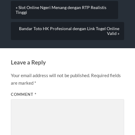
« Slot Online Ngeri Menang dengan RTP Realistis
Tinggi
Bandar Toto HK Profesional dengan Link Togel Online
Valid »
Leave a Reply
Your email address will not be published.
Required fields
are marked
*
COMMENT
*