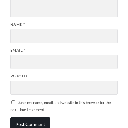
NAME
*
EMAIL
*
WEBSITE
Save my name, email, and website in this browser for the
next time I comment.