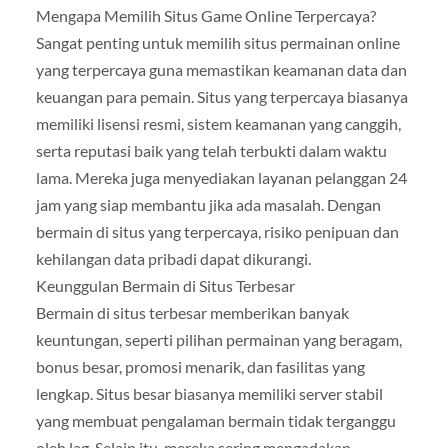
Mengapa Memilih Situs Game Online Terpercaya?
Sangat penting untuk memilih situs permainan online
yang terpercaya guna memastikan keamanan data dan
keuangan para pemain. Situs yang terpercaya biasanya
memiliki lisensi resmi, sistem keamanan yang canggih,
serta reputasi baik yang telah terbukti dalam waktu
lama. Mereka juga menyediakan layanan pelanggan 24
jam yang siap membantu jika ada masalah. Dengan
bermain di situs yang terpercaya, risiko penipuan dan
kehilangan data pribadi dapat dikurangi.
Keunggulan Bermain di Situs Terbesar
Bermain di situs terbesar memberikan banyak
keuntungan, seperti pilihan permainan yang beragam,
bonus besar, promosi menarik, dan fasilitas yang
lengkap. Situs besar biasanya memiliki server stabil
yang membuat pengalaman bermain tidak terganggu
oleh lag. Selain itu, mereka sering mengadakan