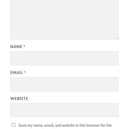
NAME
*
EMAIL
*
WEBSITE
Save my name, email, and website in this browser for the