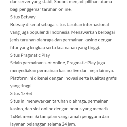
dan server yang stabil, Sbobet menjadi pilihan utama
bagi penggemar taruhan online.
Situs Betway
Betway dikenal sebagai situs taruhan internasional
yang juga populer di Indonesia. Menawarkan berbagai
jenis taruhan olahraga dan permainan kasino dengan
fitur yang lengkap serta keamanan yang tinggi.
Situs Pragmatic Play
Selain permainan slot online, Pragmatic Play juga
menyediakan permainan kasino live dan meja lainnya.
Platform ini dikenal dengan inovasi serta kualitas grafis
yang tinggi.
Situs 1xBet
Situs ini menawarkan taruhan olahraga, permainan
kasino, dan slot online dengan bonus yang menarik.
1xBet memiliki tampilan yang ramah pengguna dan
layanan pelanggan selama 24 jam.