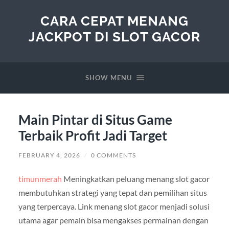
CARA CEPAT MENANG
JACKPOT DI SLOT GACOR
SHOW MENU
Main Pintar di Situs Game
Terbaik Profit Jadi Target
FEBRUARY 4, 2026
/
0 COMMENTS
timunmerah
Meningkatkan peluang menang slot gacor
membutuhkan strategi yang tepat dan pemilihan situs
yang terpercaya. Link menang slot gacor menjadi solusi
utama agar pemain bisa mengakses permainan dengan