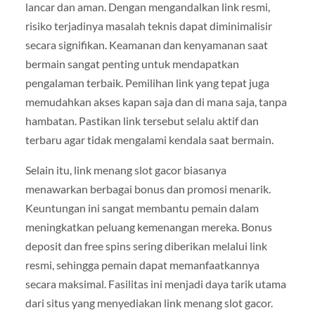
lancar dan aman. Dengan mengandalkan link resmi,
risiko terjadinya masalah teknis dapat diminimalisir
secara signifikan. Keamanan dan kenyamanan saat
bermain sangat penting untuk mendapatkan
pengalaman terbaik. Pemilihan link yang tepat juga
memudahkan akses kapan saja dan di mana saja, tanpa
hambatan. Pastikan link tersebut selalu aktif dan
terbaru agar tidak mengalami kendala saat bermain.
Selain itu, link menang slot gacor biasanya
menawarkan berbagai bonus dan promosi menarik.
Keuntungan ini sangat membantu pemain dalam
meningkatkan peluang kemenangan mereka. Bonus
deposit dan free spins sering diberikan melalui link
resmi, sehingga pemain dapat memanfaatkannya
secara maksimal. Fasilitas ini menjadi daya tarik utama
dari situs yang menyediakan link menang slot gacor.