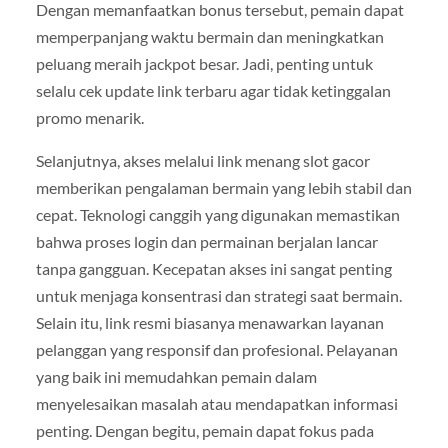
Dengan memanfaatkan bonus tersebut, pemain dapat
memperpanjang waktu bermain dan meningkatkan
peluang meraih jackpot besar. Jadi, penting untuk
selalu cek update link terbaru agar tidak ketinggalan
promo menarik.
Selanjutnya, akses melalui link menang slot gacor
memberikan pengalaman bermain yang lebih stabil dan
cepat. Teknologi canggih yang digunakan memastikan
bahwa proses login dan permainan berjalan lancar
tanpa gangguan. Kecepatan akses ini sangat penting
untuk menjaga konsentrasi dan strategi saat bermain.
Selain itu, link resmi biasanya menawarkan layanan
pelanggan yang responsif dan profesional. Pelayanan
yang baik ini memudahkan pemain dalam
menyelesaikan masalah atau mendapatkan informasi
penting. Dengan begitu, pemain dapat fokus pada