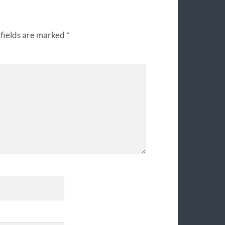
fields are marked
*