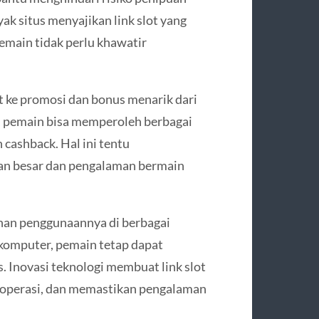
ak situs menyajikan link slot yang
pemain tidak perlu khawatir
at ke promosi dan bonus menarik dari
i, pemain bisa memperoleh berbagai
 cashback. Hal ini tentu
an besar dan pengalaman bermain
ahan penggunaannya di berbagai
 komputer, pemain tetap dapat
 Inovasi teknologi membuat link slot
 operasi, dan memastikan pengalaman