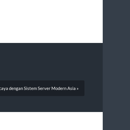
caya dengan Sistem Server Modern Asia »