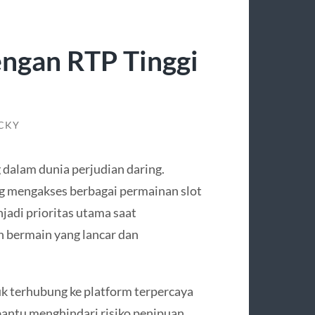
engan RTP Tinggi
ICKY
g dalam dunia perjudian daring.
ng mengakses berbagai permainan slot
adi prioritas utama saat
 bermain yang lancar dan
 terhubung ke platform terpercaya
bantu menghindari risiko penipuan