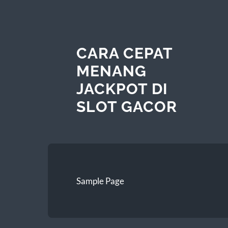
CARA CEPAT
MENANG
JACKPOT DI
SLOT GACOR
Sample Page