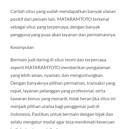
Carilah situs yang sudah mendapatkan banyak ulasan
positif dari pemain lain. MATARAMTOTO terkenal
sebagai situs yang terpercaya, dengan banyak
pengguna yang puas akan layanan dan permainannya.
Kesimpulan
Bermain judi daring di situs resmi dan terpercaya
seperti MATARAMTOTO memberikan pengalaman
yang lebih aman, nyaman, dan menguntungkan.
Dengan banyaknya pilihan permainan, transaksi yang
cepat, layanan pelanggan yang profesional, serta
tawaran bonus yang menarik, tidak heran jika situs ini
menjadi pilihan utama bagi penggemar judi di
Indonesia. Pastikan untuk bermain dengan bijak dan
selalu mengatur modal agar bisa menikmati keseruan