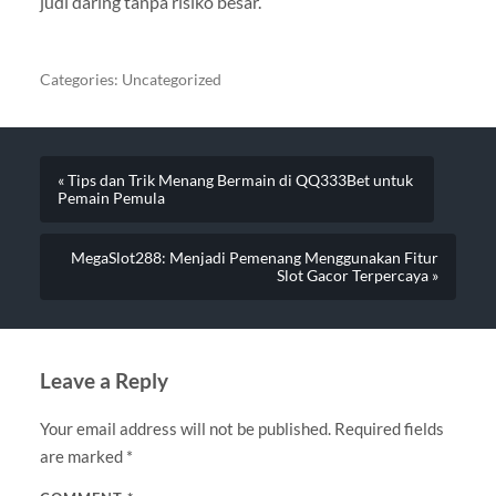
judi daring tanpa risiko besar.
Categories:
Uncategorized
« Tips dan Trik Menang Bermain di QQ333Bet untuk
Pemain Pemula
MegaSlot288: Menjadi Pemenang Menggunakan Fitur
Slot Gacor Terpercaya »
Leave a Reply
Your email address will not be published.
Required fields
are marked
*