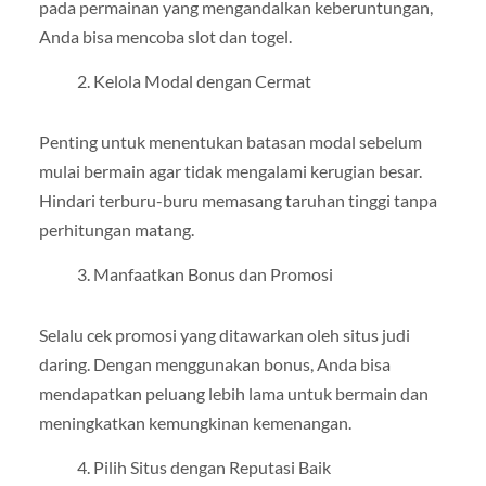
pada permainan yang mengandalkan keberuntungan,
Anda bisa mencoba slot dan togel.
Kelola Modal dengan Cermat
Penting untuk menentukan batasan modal sebelum
mulai bermain agar tidak mengalami kerugian besar.
Hindari terburu-buru memasang taruhan tinggi tanpa
perhitungan matang.
Manfaatkan Bonus dan Promosi
Selalu cek promosi yang ditawarkan oleh situs judi
daring. Dengan menggunakan bonus, Anda bisa
mendapatkan peluang lebih lama untuk bermain dan
meningkatkan kemungkinan kemenangan.
Pilih Situs dengan Reputasi Baik