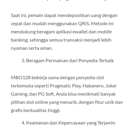
Saat ini, pemain dapat mendepositkan uang dengan
cepat dan mudah menggunakan QRIS. Metode ini
mendukung beragam aplikasi ewallet dan mobile
banking, sehingga semua transaksi menjadi lebih
nyaman serta aman.
Beragam Permainan dari Penyedia Terbaik
MBO128 bekerja sama dengan penyedia slot
terkemuka seperti Pragmatic Play, Habanero, Joker
Gaming, dan PG Soft. Anda bisa menikmati banyak
pilihan slot online yang menarik, dengan fitur unik dan
grafis berkualitas tinggi.
Keamanan dan Kepercayaan yang Terjamin