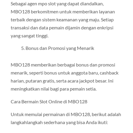
Sebagai agen mpo slot yang dapat diandalkan,
MBO128 berkomitmen untuk memberikan layanan
terbaik dengan sistem keamanan yang maju. Setiap
transaksi dan data pemain dijamin dengan enkripsi
yang sangat tinggi.
Bonus dan Promosi yang Menarik
MBO128 memberikan berbagai bonus dan promosi
menarik, seperti bonus untuk anggota baru, cashback
harian, putaran gratis, serta acara jackpot besar. Ini
meningkatkan nilai bagi para pemain setia.
Cara Bermain Slot Online di MBO128
Untuk memulai permainan di MBO128, berikut adalah
langkahlangkah sederhana yang bisa Anda ikuti: