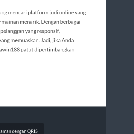
ng mencari platform judi online yang
rmainan menarik. Dengan berbagai
pelanggan yang responsif,
ng memuaskan. Jadi, jika Anda
gawin188 patut dipertimbangkan
 Nyaman dengan QRIS