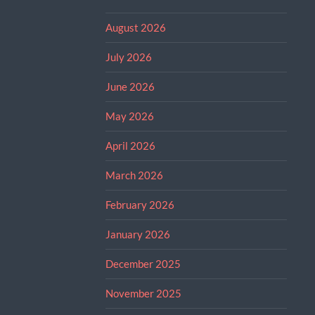
August 2026
July 2026
June 2026
May 2026
April 2026
March 2026
February 2026
January 2026
December 2025
November 2025