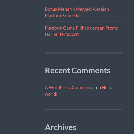
Bonus Menarik Menjadi Andalan
Platform Game Ini
Platform Game Pilihan dengan Promo
Harian Terfavorit
Recent Comments
A WordPress Commenter
on
Hello
world!
Archives