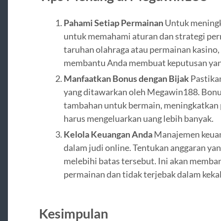
Pahami Setiap Permainan
Untuk meningk
untuk memahami aturan dan strategi perm
taruhan olahraga atau permainan kasino
membantu Anda membuat keputusan yang 
Manfaatkan Bonus dengan Bijak
Pastika
yang ditawarkan oleh Megawin188. Bonu
tambahan untuk bermain, meningkatkan 
harus mengeluarkan uang lebih banyak.
Kelola Keuangan Anda
Manajemen keuang
dalam judi online. Tentukan anggaran yan
melebihi batas tersebut. Ini akan memb
permainan dan tidak terjebak dalam keka
Kesimpulan