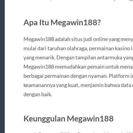
Apa Itu Megawin188?
Megawin188 adalah situs judi online yang men
mulai dari taruhan olahraga, permainan kasino l
yang menarik. Dengan tampilan antarmuka yan
Megawin188 memudahkan pemain untuk menavi
berbagai permainan dengan nyaman. Platform in
keamanannya yang kuat, menjamin bahwa data d
dengan baik.
Keunggulan Megawin188