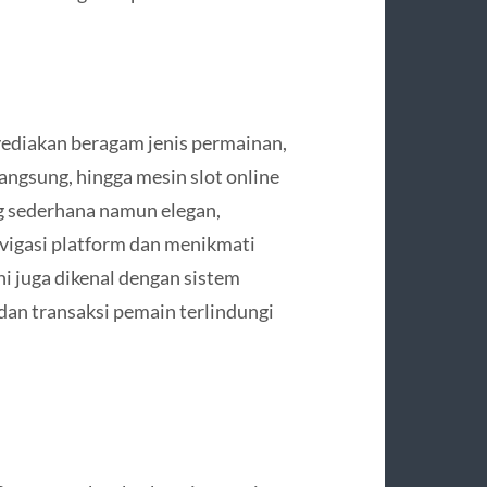
yediakan beragam jenis permainan,
angsung, hingga mesin slot online
g sederhana namun elegan,
gasi platform dan menikmati
i juga dikenal dengan sistem
an transaksi pemain terlindungi