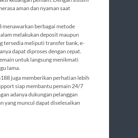
 merasa aman dan nyaman saat
 menawarkan berbagai metode
alam melakukan deposit maupun
tersedia meliputi transfer bank, e-
uanya dapat diproses dengan cepat.
pemain untuk langsung menikmati
gu lama.
88 juga memberikan perhatian lebih
support siap membantu pemain 24/7
Dengan adanya dukungan pelanggan
an yang muncul dapat diselesaikan