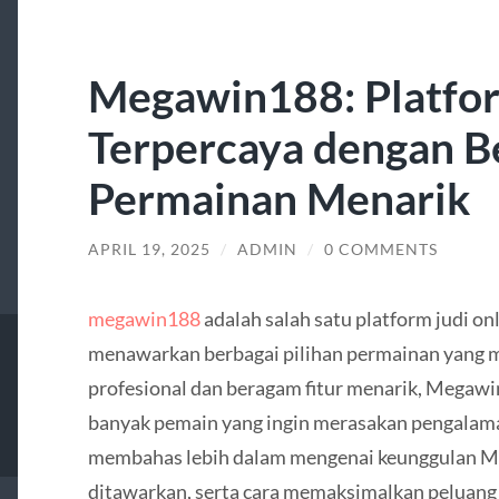
Megawin188: Platfor
Terpercaya dengan 
Permainan Menarik
APRIL 19, 2025
/
ADMIN
/
0 COMMENTS
megawin188
adalah salah satu platform judi o
menawarkan berbagai pilihan permainan yang m
profesional dan beragam fitur menarik, Megawi
banyak pemain yang ingin merasakan pengalaman 
membahas lebih dalam mengenai keunggulan Me
ditawarkan, serta cara memaksimalkan peluang 