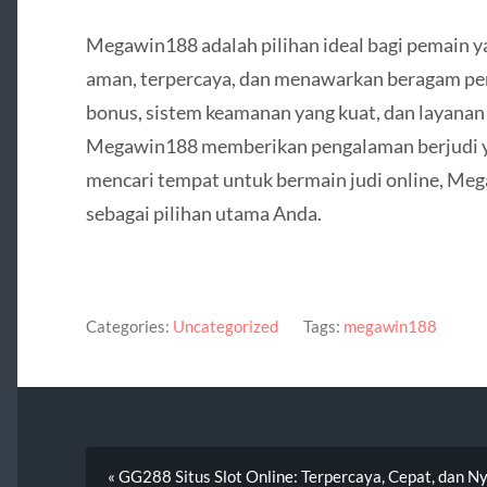
Megawin188 adalah pilihan ideal bagi pemain ya
aman, terpercaya, dan menawarkan beragam pe
bonus, sistem keamanan yang kuat, dan layanan 
Megawin188 memberikan pengalaman berjudi ya
mencari tempat untuk bermain judi online, Me
sebagai pilihan utama Anda.
Categories:
Uncategorized
Tags:
megawin188
« GG288 Situs Slot Online: Terpercaya, Cepat, dan