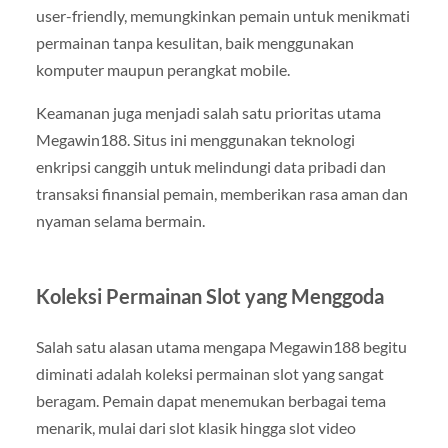
user-friendly, memungkinkan pemain untuk menikmati
permainan tanpa kesulitan, baik menggunakan
komputer maupun perangkat mobile.
Keamanan juga menjadi salah satu prioritas utama
Megawin188. Situs ini menggunakan teknologi
enkripsi canggih untuk melindungi data pribadi dan
transaksi finansial pemain, memberikan rasa aman dan
nyaman selama bermain.
Koleksi Permainan Slot yang Menggoda
Salah satu alasan utama mengapa Megawin188 begitu
diminati adalah koleksi permainan slot yang sangat
beragam. Pemain dapat menemukan berbagai tema
menarik, mulai dari slot klasik hingga slot video