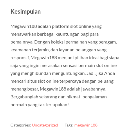
Kesimpulan
Megawin188 adalah platform slot online yang
menawarkan berbagai keuntungan bagi para
pemainnya. Dengan koleksi permainan yang beragam,
keamanan terjamin, dan layanan pelanggan yang
responsif, Megawin188 menjadi pilihan ideal bagi siapa
saja yang ingin merasakan sensasi bermain slot online
yang menghibur dan menguntungkan. Jadi, jika Anda
mencari situs slot online terpercaya dengan peluang
menang besar, Megawin188 adalah jawabannya.
Bergabunglah sekarang dan nikmati pengalaman
bermain yang tak terlupakan!
Categories:
Uncategorized
Tags:
megawin188