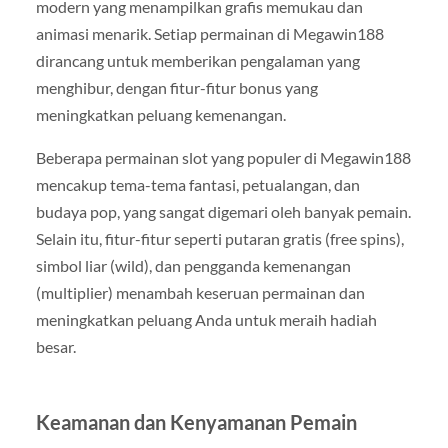
modern yang menampilkan grafis memukau dan
animasi menarik. Setiap permainan di Megawin188
dirancang untuk memberikan pengalaman yang
menghibur, dengan fitur-fitur bonus yang
meningkatkan peluang kemenangan.
Beberapa permainan slot yang populer di Megawin188
mencakup tema-tema fantasi, petualangan, dan
budaya pop, yang sangat digemari oleh banyak pemain.
Selain itu, fitur-fitur seperti putaran gratis (free spins),
simbol liar (wild), dan pengganda kemenangan
(multiplier) menambah keseruan permainan dan
meningkatkan peluang Anda untuk meraih hadiah
besar.
Keamanan dan Kenyamanan Pemain