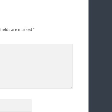
fields are marked
*