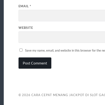
EMAIL
*
WEBSITE
Save my name, email, and website in this browser for the n
© 2026
CARA CEPAT MENANG JACKPOT DI SLOT GA