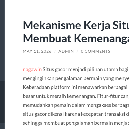
Mekanisme Kerja Sit
Membuat Kemenanga
MAY 11, 2026
/
ADMIN
/
0 COMMENTS
nagawin
Situs gacor menjadi pilihan utama bagi
menginginkan pengalaman bermain yang meny
Keberadaan platform ini menawarkan berbagai
besar untuk meraih kemenangan. Fitur-fitur can
memudahkan pemain dalam mengakses berbagai m
situs gacor dikenal karena kecepatan transaksi 
sehingga membuat pengalaman bermain menjadi