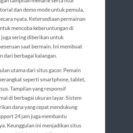
gan tampilan menarik serta fitur
utorial dan demo mode untuk pemula,
secara nyata. Ketersediaan permainan
untuk mencoba keberuntungan di
juga sering diberikan untuk
eseruan saat bermain. Ini membuat
dari berbagai kalangan.
lan utama dari situs gacor. Pemain
perangkat seperti smartphone, tablet,
usus. Tampilan yang responsif
l di berbagai ukuran layar. Sistem
narikan dana yang cepat mendukung
support 24 jam juga membantu
ya. Keunggulan ini menjadikan situs