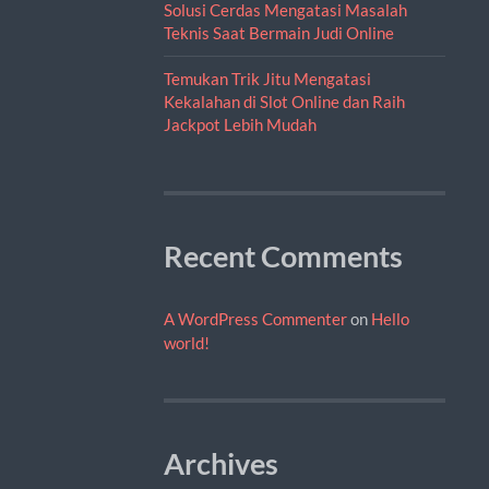
Solusi Cerdas Mengatasi Masalah
Teknis Saat Bermain Judi Online
Temukan Trik Jitu Mengatasi
Kekalahan di Slot Online dan Raih
Jackpot Lebih Mudah
Recent Comments
A WordPress Commenter
on
Hello
world!
Archives