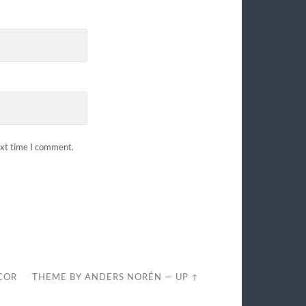
ext time I comment.
COR
THEME BY
ANDERS NORÉN
—
UP ↑