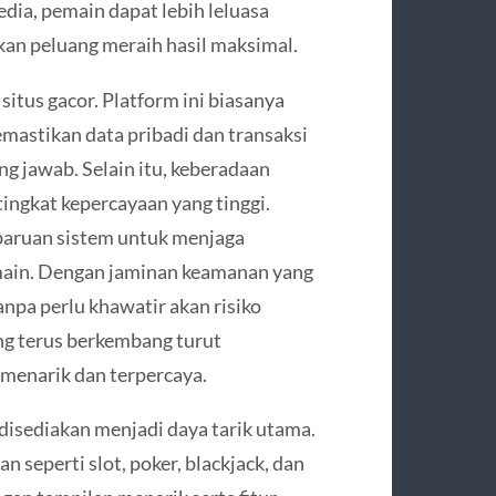
dia, pemain dapat lebih leluasa
an peluang meraih hasil maksimal.
tus gacor. Platform ini biasanya
emastikan data pribadi dan transaksi
g jawab. Selain itu, keberadaan
tingkat kepercayaan yang tinggi.
baruan sistem untuk menjaga
main. Dengan jaminan keamanan yang
npa perlu khawatir akan risiko
ang terus berkembang turut
enarik dan terpercaya.
disediakan menjadi daya tarik utama.
 seperti slot, poker, blackjack, dan