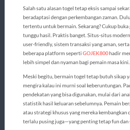
Salah satu alasan togel tetap eksis sampai se
beradaptasi dengan perkembangan zaman. Dulu,
tertentu untuk bermain. Sekarang? Cukup buka g
tunggu hasil. Praktis banget. Situs-situs moder
user-friendly, sistem transaksi yang aman, sert
beberapa platform seperti
GOJEK800
hadir me
lebih simpel dan nyaman bagi pemain masa kini.
Meski begitu, bermain togel tetap butuh sikap 
mengira kalau ini murni soal keberuntungan. Pa
pendekatan yang bisa digunakan, mulai dari ana
statistik hasil keluaran sebelumnya. Pemain b
atau strategi khusus yang mereka kembangkan d
terlalu pusing juga—yang penting tetap fun dan 