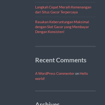
Langkah Cepat Meraih Kemenangan
dari Situs Gacor Terpercaya
Rasakan Keberuntungan Maksimal
dengan Slot Gacor yang Membayar
Dengan Konsisten!
Recent Comments
A WordPress Commenter
on
Hello
world!
Archives