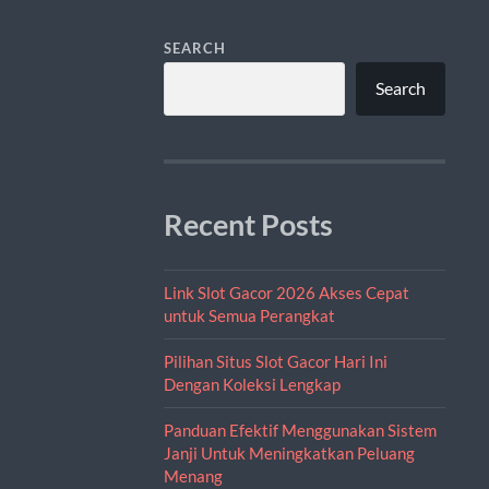
SEARCH
Search
Recent Posts
Link Slot Gacor 2026 Akses Cepat
untuk Semua Perangkat
Pilihan Situs Slot Gacor Hari Ini
Dengan Koleksi Lengkap
Panduan Efektif Menggunakan Sistem
Janji Untuk Meningkatkan Peluang
Menang