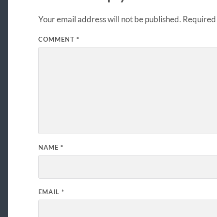
Your email address will not be published.
Required 
COMMENT
*
NAME
*
EMAIL
*