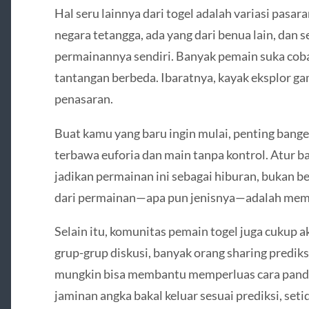
Hal seru lainnya dari togel adalah variasi pasara
negara tetangga, ada yang dari benua lain, dan 
permainannya sendiri. Banyak pemain suka cob
tantangan berbeda. Ibaratnya, kayak eksplor g
penasaran.
Buat kamu yang baru ingin mulai, penting banget
terbawa euforia dan main tanpa kontrol. Atur ba
jadikan permainan ini sebagai hiburan, bukan b
dari permainan—apa pun jenisnya—adalah memb
Selain itu, komunitas pemain togel juga cukup ak
grup-grup diskusi, banyak orang sharing prediksi
mungkin bisa membantu memperluas cara pand
jaminan angka bakal keluar sesuai prediksi, set