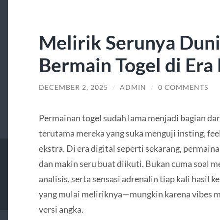
Melirik Serunya Duni
Bermain Togel di Era 
DECEMBER 2, 2025
/
ADMIN
/
0 COMMENTS
Permainan togel sudah lama menjadi bagian dar
terutama mereka yang suka menguji insting, fee
ekstra. Di era digital seperti sekarang, permai
dan makin seru buat diikuti. Bukan cuma soal me
analisis, serta sensasi adrenalin tiap kali hasi
yang mulai meliriknya—mungkin karena vibes m
versi angka.