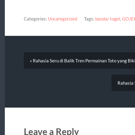
Categories:
Uncategorized
Tags:
bandar togel
,
GOJE
« Rahasia Seru di Balik Tren Permainan Toto yang Bi
Rahasia 
Leave a Reply