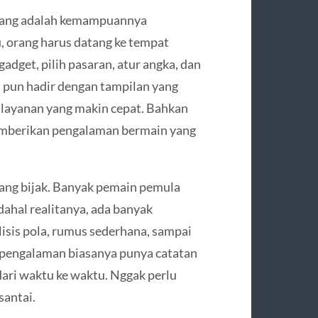
karang adalah kemampuannya
 orang harus datang ke tempat
adget, pilih pasaran, atur angka, dan
n pun hadir dengan tampilan yang
a layanan yang makin cepat. Bahkan
mberikan pengalaman bermain yang
yang bijak. Banyak pemain pemula
dahal realitanya, ada banyak
lisis pola, rumus sederhana, sampai
erpengalaman biasanya punya catatan
ari waktu ke waktu. Nggak perlu
santai.