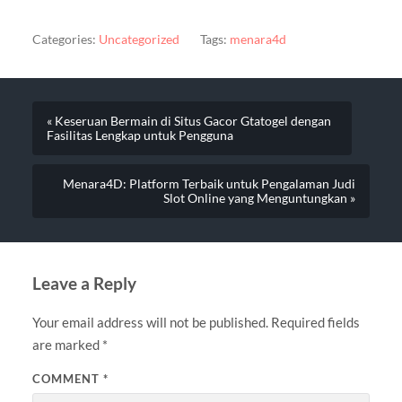
Categories:
Uncategorized
Tags:
menara4d
« Keseruan Bermain di Situs Gacor Gtatogel dengan
Fasilitas Lengkap untuk Pengguna
Menara4D: Platform Terbaik untuk Pengalaman Judi
Slot Online yang Menguntungkan »
Leave a Reply
Your email address will not be published.
Required fields
are marked
*
COMMENT
*