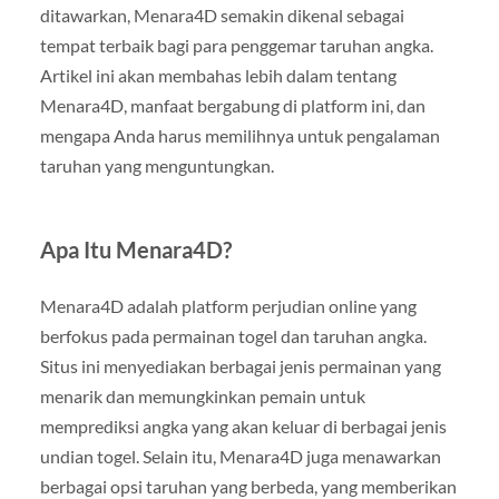
ditawarkan, Menara4D semakin dikenal sebagai
tempat terbaik bagi para penggemar taruhan angka.
Artikel ini akan membahas lebih dalam tentang
Menara4D, manfaat bergabung di platform ini, dan
mengapa Anda harus memilihnya untuk pengalaman
taruhan yang menguntungkan.
Apa Itu Menara4D?
Menara4D adalah platform perjudian online yang
berfokus pada permainan togel dan taruhan angka.
Situs ini menyediakan berbagai jenis permainan yang
menarik dan memungkinkan pemain untuk
memprediksi angka yang akan keluar di berbagai jenis
undian togel. Selain itu, Menara4D juga menawarkan
berbagai opsi taruhan yang berbeda, yang memberikan