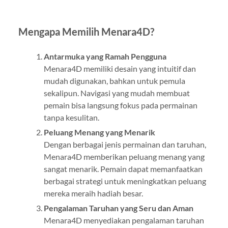
Mengapa Memilih Menara4D?
Antarmuka yang Ramah Pengguna
Menara4D memiliki desain yang intuitif dan
mudah digunakan, bahkan untuk pemula
sekalipun. Navigasi yang mudah membuat
pemain bisa langsung fokus pada permainan
tanpa kesulitan.
Peluang Menang yang Menarik
Dengan berbagai jenis permainan dan taruhan,
Menara4D memberikan peluang menang yang
sangat menarik. Pemain dapat memanfaatkan
berbagai strategi untuk meningkatkan peluang
mereka meraih hadiah besar.
Pengalaman Taruhan yang Seru dan Aman
Menara4D menyediakan pengalaman taruhan