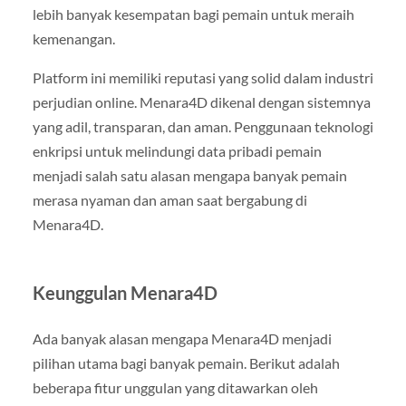
lebih banyak kesempatan bagi pemain untuk meraih
kemenangan.
Platform ini memiliki reputasi yang solid dalam industri
perjudian online. Menara4D dikenal dengan sistemnya
yang adil, transparan, dan aman. Penggunaan teknologi
enkripsi untuk melindungi data pribadi pemain
menjadi salah satu alasan mengapa banyak pemain
merasa nyaman dan aman saat bergabung di
Menara4D.
Keunggulan Menara4D
Ada banyak alasan mengapa Menara4D menjadi
pilihan utama bagi banyak pemain. Berikut adalah
beberapa fitur unggulan yang ditawarkan oleh