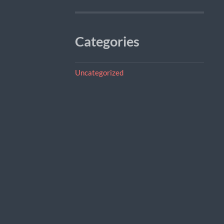
Categories
Uncategorized