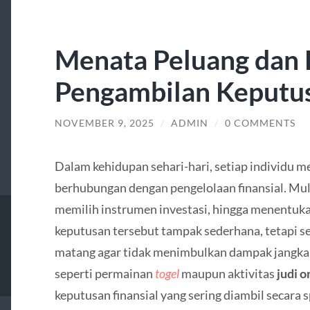
Menata Peluang dan 
Pengambilan Keputus
NOVEMBER 9, 2025
/
ADMIN
/
0 COMMENTS
Dalam kehidupan sehari-hari, setiap individu 
berhubungan dengan pengelolaan finansial. Mul
memilih instrumen investasi, hingga menentuka
keputusan tersebut tampak sederhana, tetapi
matang agar tidak menimbulkan dampak jangka
seperti permainan
togel
maupun aktivitas
judi o
keputusan finansial yang sering diambil secara s