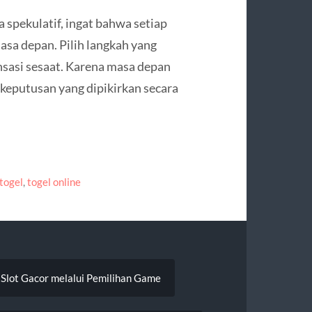
 spekulatif, ingat bahwa setiap
asa depan. Pilih langkah yang
asi sesaat. Karena masa depan
 keputusan yang dipikirkan secara
togel
,
togel online
Slot Gacor melalui Pemilihan Game