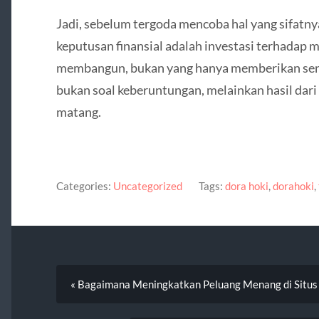
Jadi, sebelum tergoda mencoba hal yang sifatnya
keputusan finansial adalah investasi terhadap m
membangun, bukan yang hanya memberikan sens
bukan soal keberuntungan, melainkan hasil dari
matang.
Categories:
Uncategorized
Tags:
dora hoki
,
dorahoki
,
« Bagaimana Meningkatkan Peluang Menang di Situs 