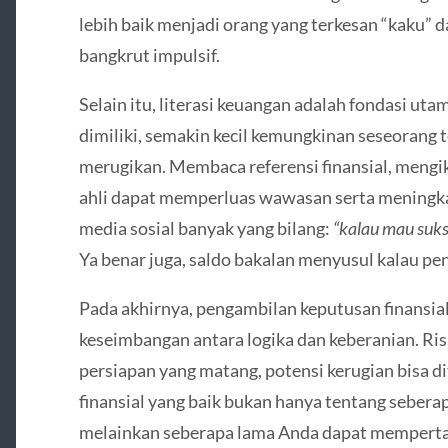
lebih baik menjadi orang yang terkesan “kaku” d
bangkrut impulsif.
Selain itu, literasi keuangan adalah fondasi u
dimiliki, semakin kecil kemungkinan seseorang 
merugikan. Membaca referensi finansial, mengik
ahli dapat memperluas wawasan serta meningka
media sosial banyak yang bilang:
“kalau mau sukse
Ya benar juga, saldo bakalan menyusul kalau pen
Pada akhirnya, pengambilan keputusan finansi
keseimbangan antara logika dan keberanian. Risi
persiapan yang matang, potensi kerugian bisa 
finansial yang baik bukan hanya tentang seber
melainkan seberapa lama Anda dapat mempertah