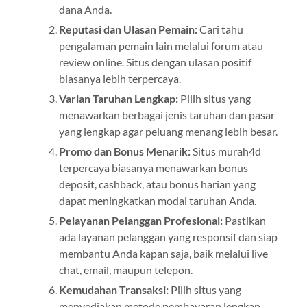
dana Anda.
Reputasi dan Ulasan Pemain:
Cari tahu
pengalaman pemain lain melalui forum atau
review online. Situs dengan ulasan positif
biasanya lebih terpercaya.
Varian Taruhan Lengkap:
Pilih situs yang
menawarkan berbagai jenis taruhan dan pasar
yang lengkap agar peluang menang lebih besar.
Promo dan Bonus Menarik:
Situs murah4d
terpercaya biasanya menawarkan bonus
deposit, cashback, atau bonus harian yang
dapat meningkatkan modal taruhan Anda.
Pelayanan Pelanggan Profesional:
Pastikan
ada layanan pelanggan yang responsif dan siap
membantu Anda kapan saja, baik melalui live
chat, email, maupun telepon.
Kemudahan Transaksi:
Pilih situs yang
menyediakan metode pembayaran lengkap,