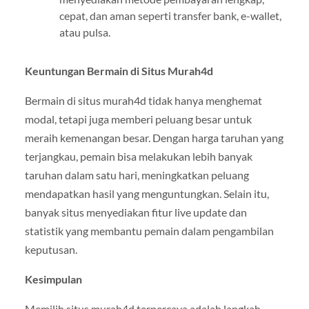
cepat, dan aman seperti transfer bank, e-wallet,
atau pulsa.
Keuntungan Bermain di Situs Murah4d
Bermain di situs murah4d tidak hanya menghemat
modal, tetapi juga memberi peluang besar untuk
meraih kemenangan besar. Dengan harga taruhan yang
terjangkau, pemain bisa melakukan lebih banyak
taruhan dalam satu hari, meningkatkan peluang
mendapatkan hasil yang menguntungkan. Selain itu,
banyak situs menyediakan fitur live update dan
statistik yang membantu pemain dalam pengambilan
keputusan.
Kesimpulan
Memilih situs murah4d terpercaya adalah langkah