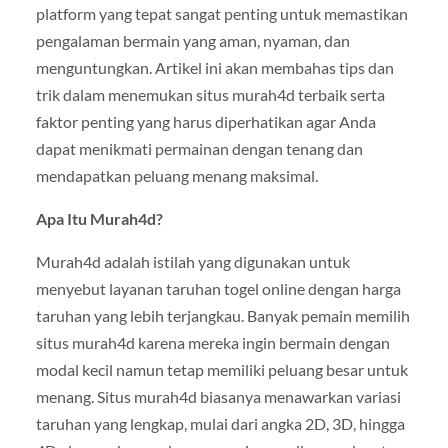
platform yang tepat sangat penting untuk memastikan
pengalaman bermain yang aman, nyaman, dan
menguntungkan. Artikel ini akan membahas tips dan
trik dalam menemukan situs murah4d terbaik serta
faktor penting yang harus diperhatikan agar Anda
dapat menikmati permainan dengan tenang dan
mendapatkan peluang menang maksimal.
Apa Itu Murah4d?
Murah4d adalah istilah yang digunakan untuk
menyebut layanan taruhan togel online dengan harga
taruhan yang lebih terjangkau. Banyak pemain memilih
situs murah4d karena mereka ingin bermain dengan
modal kecil namun tetap memiliki peluang besar untuk
menang. Situs murah4d biasanya menawarkan variasi
taruhan yang lengkap, mulai dari angka 2D, 3D, hingga