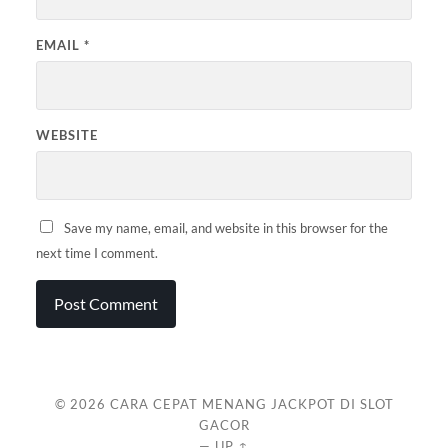
EMAIL
*
WEBSITE
Save my name, email, and website in this browser for the
next time I comment.
© 2026
CARA CEPAT MENANG JACKPOT DI SLOT
GACOR
—
UP ↑