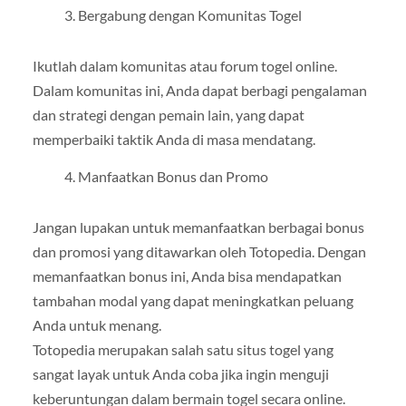
Bergabung dengan Komunitas Togel
Ikutlah dalam komunitas atau forum togel online.
Dalam komunitas ini, Anda dapat berbagi pengalaman
dan strategi dengan pemain lain, yang dapat
memperbaiki taktik Anda di masa mendatang.
Manfaatkan Bonus dan Promo
Jangan lupakan untuk memanfaatkan berbagai bonus
dan promosi yang ditawarkan oleh Totopedia. Dengan
memanfaatkan bonus ini, Anda bisa mendapatkan
tambahan modal yang dapat meningkatkan peluang
Anda untuk menang.
Totopedia merupakan salah satu situs togel yang
sangat layak untuk Anda coba jika ingin menguji
keberuntungan dalam bermain togel secara online.