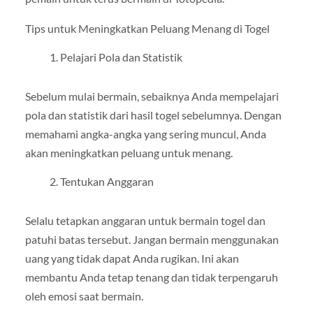
Tips untuk Meningkatkan Peluang Menang di Togel
Pelajari Pola dan Statistik
Sebelum mulai bermain, sebaiknya Anda mempelajari
pola dan statistik dari hasil togel sebelumnya. Dengan
memahami angka-angka yang sering muncul, Anda
akan meningkatkan peluang untuk menang.
Tentukan Anggaran
Selalu tetapkan anggaran untuk bermain togel dan
patuhi batas tersebut. Jangan bermain menggunakan
uang yang tidak dapat Anda rugikan. Ini akan
membantu Anda tetap tenang dan tidak terpengaruh
oleh emosi saat bermain.