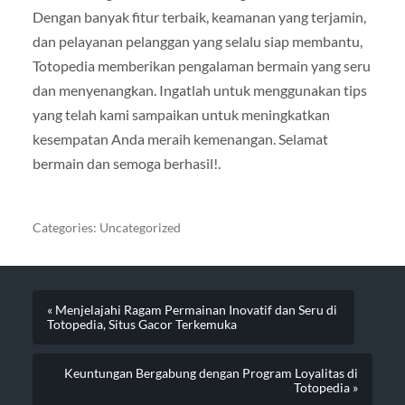
Dengan banyak fitur terbaik, keamanan yang terjamin,
dan pelayanan pelanggan yang selalu siap membantu,
Totopedia memberikan pengalaman bermain yang seru
dan menyenangkan. Ingatlah untuk menggunakan tips
yang telah kami sampaikan untuk meningkatkan
kesempatan Anda meraih kemenangan. Selamat
bermain dan semoga berhasil!.
Categories:
Uncategorized
« Menjelajahi Ragam Permainan Inovatif dan Seru di
Totopedia, Situs Gacor Terkemuka
Keuntungan Bergabung dengan Program Loyalitas di
Totopedia »