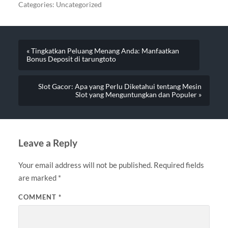
Categories:
Uncategorized
« Tingkatkan Peluang Menang Anda: Manfaatkan
Bonus Deposit di tarungtoto
Slot Gacor: Apa yang Perlu Diketahui tentang Mesin
Slot yang Menguntungkan dan Populer »
Leave a Reply
Your email address will not be published.
Required fields
are marked
*
COMMENT
*