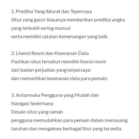
1. Prediksi Yang Akurat dan Tepercaya
Situs yang gacor biasanya memberikan prediksi angka
yang terbukti sering muncul
serta memiliki catatan kemenangan yang baik.
2. Lisensi Resmi dan Keamanan Data
Pastikan situs tersebut memiliki lisensi resmi
dari badan perjudian yang terpercaya
dan memastikan keamanan data para pemain.
3. Antarmuka Pengguna yang Mudah dan
Navigasi Sederhana
Desain situs yang ramah
pengguna memudahkan para pemain dalam memasang
taruhan dan mengakses berbagai fitur yang tersedia.