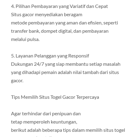
4. Pilihan Pembayaran yang Variatif dan Cepat
Situs gacor menyediakan beragam
metode pembayaran yang aman dan efisien, seperti
transfer bank, dompet digital, dan pembayaran
melalui pulsa.
5. Layanan Pelanggan yang Responsif
Dukungan 24/7 yang siap membantu setiap masalah
yang dihadapi pemain adalah nilai tambah dari situs
gacor.
Tips Memilih Situs Togel Gacor Terpercaya
Agar terhindar dari penipuan dan
tetap memperoleh keuntungan,
berikut adalah beberapa tips dalam memilih situs togel