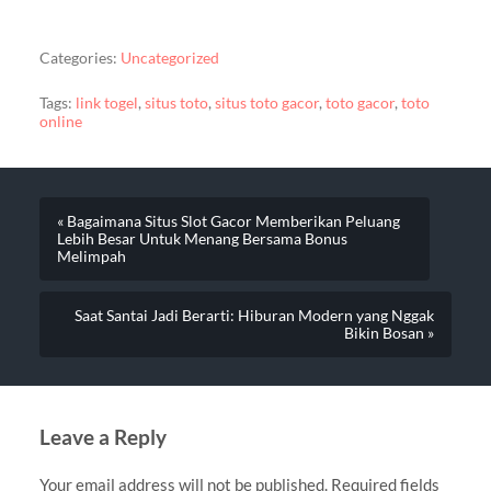
Categories:
Uncategorized
Tags:
link togel
,
situs toto
,
situs toto gacor
,
toto gacor
,
toto
online
« Bagaimana Situs Slot Gacor Memberikan Peluang
Lebih Besar Untuk Menang Bersama Bonus
Melimpah
Saat Santai Jadi Berarti: Hiburan Modern yang Nggak
Bikin Bosan »
Leave a Reply
Your email address will not be published.
Required fields