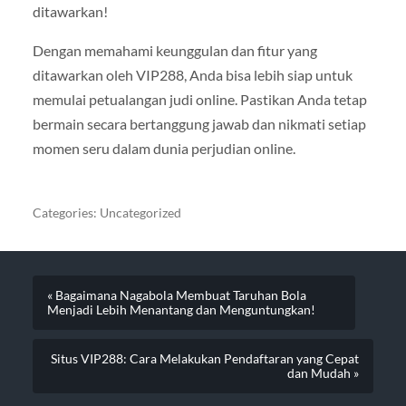
ditawarkan!
Dengan memahami keunggulan dan fitur yang
ditawarkan oleh VIP288, Anda bisa lebih siap untuk
memulai petualangan judi online. Pastikan Anda tetap
bermain secara bertanggung jawab dan nikmati setiap
momen seru dalam dunia perjudian online.
Categories:
Uncategorized
« Bagaimana Nagabola Membuat Taruhan Bola
Menjadi Lebih Menantang dan Menguntungkan!
Situs VIP288: Cara Melakukan Pendaftaran yang Cepat
dan Mudah »