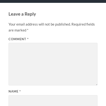
Leave a Reply
Your email address will not be published.
Required fields
are marked
*
COMMENT
*
NAME
*