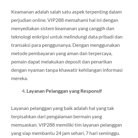
Keamanan adalah salah satu aspek terpenting dalam
perjudian online. VIP288 memahami hal ini dengan
menyediakan sistem keamanan yang canggih dan
teknologi enkripsi untuk melindungi data pribadi dan
transaksi para penggunanya. Dengan menggunakan
metode pembayaran yang aman dan terpercaya,
pemain dapat melakukan deposit dan penarikan
dengan nyaman tanpa khawatir kehilangan informasi
mereka.
Layanan Pelanggan yang Responsif
Layanan pelanggan yang baik adalah hal yang tak
terpisahkan dari pengalaman bermain yang
memuaskan. VIP288 memiliki tim layanan pelanggan
yang siap membantu 24 jam sehari, 7 hari seminggu.