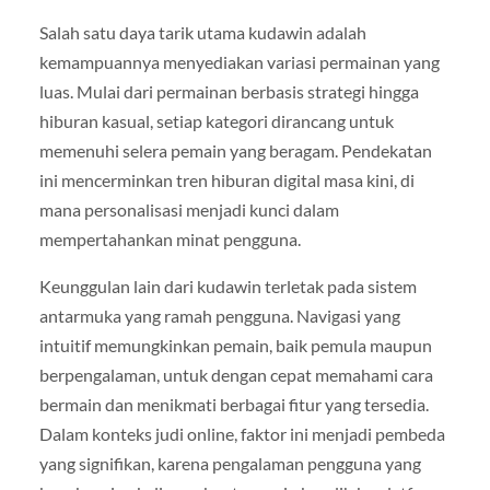
Salah satu daya tarik utama kudawin adalah
kemampuannya menyediakan variasi permainan yang
luas. Mulai dari permainan berbasis strategi hingga
hiburan kasual, setiap kategori dirancang untuk
memenuhi selera pemain yang beragam. Pendekatan
ini mencerminkan tren hiburan digital masa kini, di
mana personalisasi menjadi kunci dalam
mempertahankan minat pengguna.
Keunggulan lain dari kudawin terletak pada sistem
antarmuka yang ramah pengguna. Navigasi yang
intuitif memungkinkan pemain, baik pemula maupun
berpengalaman, untuk dengan cepat memahami cara
bermain dan menikmati berbagai fitur yang tersedia.
Dalam konteks judi online, faktor ini menjadi pembeda
yang signifikan, karena pengalaman pengguna yang