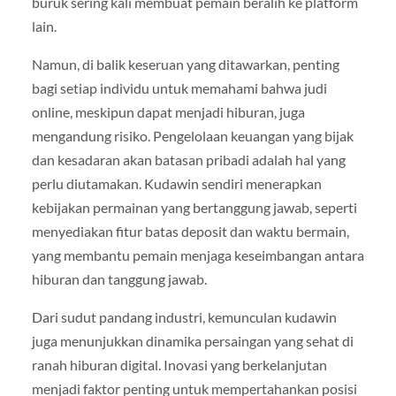
buruk sering kali membuat pemain beralih ke platform
lain.
Namun, di balik keseruan yang ditawarkan, penting
bagi setiap individu untuk memahami bahwa judi
online, meskipun dapat menjadi hiburan, juga
mengandung risiko. Pengelolaan keuangan yang bijak
dan kesadaran akan batasan pribadi adalah hal yang
perlu diutamakan. Kudawin sendiri menerapkan
kebijakan permainan yang bertanggung jawab, seperti
menyediakan fitur batas deposit dan waktu bermain,
yang membantu pemain menjaga keseimbangan antara
hiburan dan tanggung jawab.
Dari sudut pandang industri, kemunculan kudawin
juga menunjukkan dinamika persaingan yang sehat di
ranah hiburan digital. Inovasi yang berkelanjutan
menjadi faktor penting untuk mempertahankan posisi