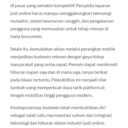
di pasar yang semakin kompetitif. Penyedia layanan
judi online harus mampu menggabungkan teknologi
mutakhir, sistem keamanan canggih, dan pengalaman
pengguna yang memuaskan untuk tetap relevan di
mata konsumen.
Selain itu, kemudahan akses melalui perangkat mobile
menjadikan kudawin relevan dengan gaya hidup
masyarakat yang serba cepat. Pemain dapat menikmati
hiburan kapan saja dan di mana saja, tanpa terikat
pada lokasi tertentu. Fleksibilitas ini menjadi nilai
tambah yang memperkuat daya tarik platform di
tengah mobilitas tinggi pengguna modern.
Kesimpulannya, kudawin telah membuktikan diri
sebagai salah satu representasi sukses dari integrasi
teknologi dan hiburan dalam industri judi online.