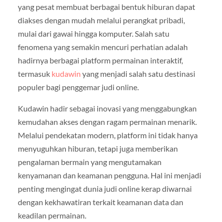
yang pesat membuat berbagai bentuk hiburan dapat
diakses dengan mudah melalui perangkat pribadi,
mulai dari gawai hingga komputer. Salah satu
fenomena yang semakin mencuri perhatian adalah
hadirnya berbagai platform permainan interaktif,
termasuk
kudawin
yang menjadi salah satu destinasi
populer bagi penggemar judi online.
Kudawin hadir sebagai inovasi yang menggabungkan
kemudahan akses dengan ragam permainan menarik.
Melalui pendekatan modern, platform ini tidak hanya
menyuguhkan hiburan, tetapi juga memberikan
pengalaman bermain yang mengutamakan
kenyamanan dan keamanan pengguna. Hal ini menjadi
penting mengingat dunia judi online kerap diwarnai
dengan kekhawatiran terkait keamanan data dan
keadilan permainan.