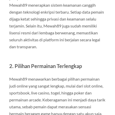
Mewah89 menerapkan sistem keamanan canggih
dengan teknologi enkripsi terbaru. Setiap data pemain
dijaga ketat sehingga privasi dan keamanan selalu
terjamin. Selain itu, Mewah89 juga sudah memiliki
lisensi resmi dari lembaga berwenang, memastikan
seluruh aktivitas di platform ini berjalan secara legal
dan transparan.
2. Pilihan Permainan Terlengkap
Mewah89 menawarkan berbagai pilihan permainan
judi online yang sangat lengkap, mulai dari slot online,
sportsbook, live casino, togel, hingga poker dan
permainan arcade. Keberagaman ini menjadi daya tarik
utama, sebab pemain dapat merasakan sensasi
bermain beragam game hanya dengan satu akun saja.