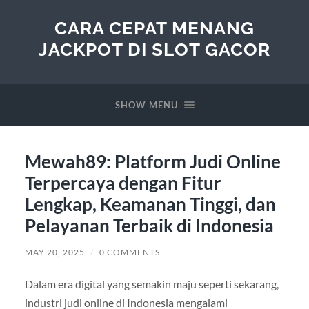
CARA CEPAT MENANG
JACKPOT DI SLOT GACOR
SHOW MENU
Mewah89: Platform Judi Online
Terpercaya dengan Fitur
Lengkap, Keamanan Tinggi, dan
Pelayanan Terbaik di Indonesia
MAY 20, 2025
/
0 COMMENTS
Dalam era digital yang semakin maju seperti sekarang,
industri judi online di Indonesia mengalami