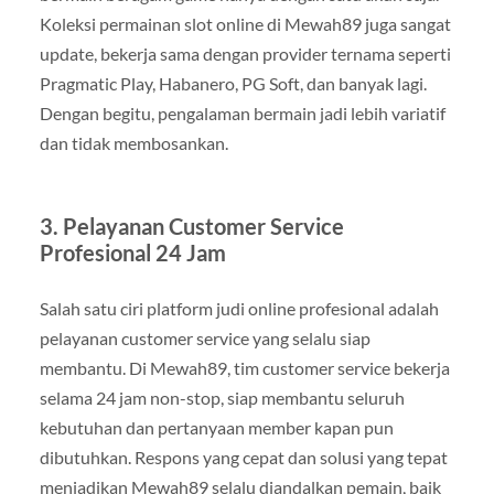
Koleksi permainan slot online di Mewah89 juga sangat
update, bekerja sama dengan provider ternama seperti
Pragmatic Play, Habanero, PG Soft, dan banyak lagi.
Dengan begitu, pengalaman bermain jadi lebih variatif
dan tidak membosankan.
3. Pelayanan Customer Service
Profesional 24 Jam
Salah satu ciri platform judi online profesional adalah
pelayanan customer service yang selalu siap
membantu. Di Mewah89, tim customer service bekerja
selama 24 jam non-stop, siap membantu seluruh
kebutuhan dan pertanyaan member kapan pun
dibutuhkan. Respons yang cepat dan solusi yang tepat
menjadikan Mewah89 selalu diandalkan pemain, baik