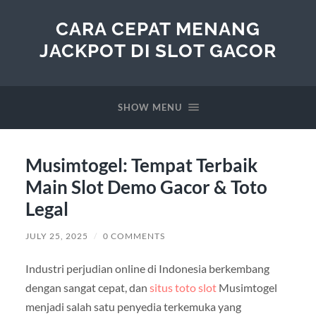
CARA CEPAT MENANG
JACKPOT DI SLOT GACOR
SHOW MENU
Musimtogel: Tempat Terbaik
Main Slot Demo Gacor & Toto
Legal
JULY 25, 2025
/
0 COMMENTS
Industri perjudian online di Indonesia berkembang
dengan sangat cepat, dan
situs toto slot
Musimtogel
menjadi salah satu penyedia terkemuka yang