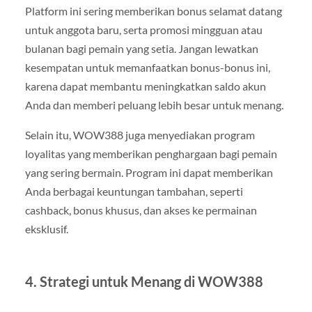
Platform ini sering memberikan bonus selamat datang
untuk anggota baru, serta promosi mingguan atau
bulanan bagi pemain yang setia. Jangan lewatkan
kesempatan untuk memanfaatkan bonus-bonus ini,
karena dapat membantu meningkatkan saldo akun
Anda dan memberi peluang lebih besar untuk menang.
Selain itu, WOW388 juga menyediakan program
loyalitas yang memberikan penghargaan bagi pemain
yang sering bermain. Program ini dapat memberikan
Anda berbagai keuntungan tambahan, seperti
cashback, bonus khusus, dan akses ke permainan
eksklusif.
4.
Strategi untuk Menang di WOW388