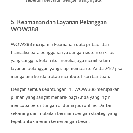
5.
Keamanan dan Layanan Pelanggan
WOW388
WOW388 menjamin keamanan data pribadi dan
transaksi para penggunanya dengan sistem enkripsi
yang canggih. Selain itu, mereka juga memiliki tim
layanan pelanggan yang siap membantu Anda 24/7 jika
mengalami kendala atau membutuhkan bantuan.
Dengan semua keuntungan ini, WOW388 merupakan
pilihan yang sangat menarik bagi Anda yang ingin
mencoba peruntungan di dunia judi online. Daftar
sekarang dan mulailah bermain dengan strategi yang
tepat untuk meraih kemenangan besar!