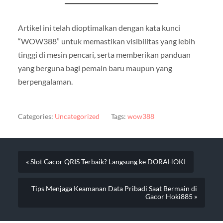
Artikel ini telah dioptimalkan dengan kata kunci
“WOW388” untuk memastikan visibilitas yang lebih
tinggi di mesin pencari, serta memberikan panduan
yang berguna bagi pemain baru maupun yang
berpengalaman.
Categories:
Uncategorized
Tags:
wow388
« Slot Gacor QRIS Terbaik? Langsung ke DORAHOKI
Tips Menjaga Keamanan Data Pribadi Saat Bermain di
Gacor Hoki885 »