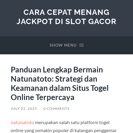
CARA CEPAT MENANG
JACKPOT DI SLOT GACOR
SHOW MENU
Panduan Lengkap Bermain
Natunatoto: Strategi dan
Keamanan dalam Situs Togel
Online Terpercaya
JULY 22, 2025
/
0 COMMENTS
natunatoto
merupakan salah satu platform togel
online yang semakin populer di kalangan penggemar