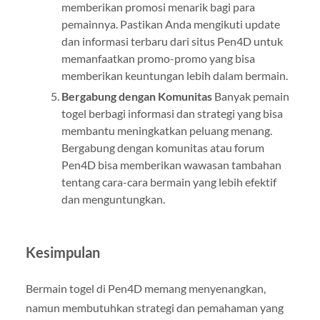
memberikan promosi menarik bagi para
pemainnya. Pastikan Anda mengikuti update
dan informasi terbaru dari situs Pen4D untuk
memanfaatkan promo-promo yang bisa
memberikan keuntungan lebih dalam bermain.
Bergabung dengan Komunitas
Banyak pemain
togel berbagi informasi dan strategi yang bisa
membantu meningkatkan peluang menang.
Bergabung dengan komunitas atau forum
Pen4D bisa memberikan wawasan tambahan
tentang cara-cara bermain yang lebih efektif
dan menguntungkan.
Kesimpulan
Bermain togel di Pen4D memang menyenangkan,
namun membutuhkan strategi dan pemahaman yang