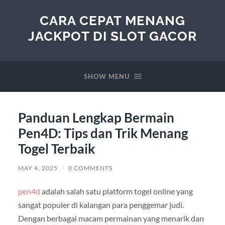
CARA CEPAT MENANG
JACKPOT DI SLOT GACOR
SHOW MENU
Panduan Lengkap Bermain
Pen4D: Tips dan Trik Menang
Togel Terbaik
MAY 4, 2025
/
0 COMMENTS
pen4d
adalah salah satu platform togel online yang
sangat populer di kalangan para penggemar judi.
Dengan berbagai macam permainan yang menarik dan