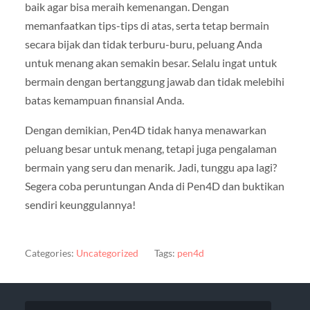
baik agar bisa meraih kemenangan. Dengan
memanfaatkan tips-tips di atas, serta tetap bermain
secara bijak dan tidak terburu-buru, peluang Anda
untuk menang akan semakin besar. Selalu ingat untuk
bermain dengan bertanggung jawab dan tidak melebihi
batas kemampuan finansial Anda.
Dengan demikian, Pen4D tidak hanya menawarkan
peluang besar untuk menang, tetapi juga pengalaman
bermain yang seru dan menarik. Jadi, tunggu apa lagi?
Segera coba peruntungan Anda di Pen4D dan buktikan
sendiri keunggulannya!
Categories:
Uncategorized
Tags:
pen4d