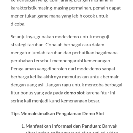
karakteristik masing-masing permainan, pemain dapat
menentukan game mana yang lebih cocok untuk
dicoba.
Selanjutnya, gunakan mode demo untuk menguji
strategi taruhan. Cobalah berbagai cara dalam
mengatur jumlah taruhan dan perhatikan bagaimana
perubahan tersebut mempengaruhi kemenangan.
Pengalaman yang diperoleh dari mode demo sangat
berharga ketika akhirnya memutuskan untuk bermain
dengan uang asli. Jangan ragu untuk mencoba berbagai
fitur bonus yang ada pada
demo slot
karena fitur ini
sering kali menjadi kunci kemenangan besar.
Tips Memaksimalkan Pengalaman Demo Slot
Manfaatkan Informasi dan Panduan
: Banyak
situs kasino online menyediakan artikel, video,