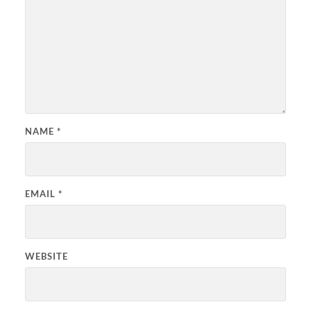
NAME
*
EMAIL
*
WEBSITE