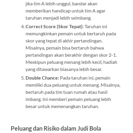
jika tim A lebih unggul, bandar akan
memberikan handicap untuk tim A agar
taruhan menjadi lebih seimbang.
Correct Score (Skor Tepat):
Taruhan ini
memungkinkan pemain untuk bertaruh pada
skor yang tepat di akhir pertandingan.
Misalnya, pemain bisa bertaruh bahwa
pertandingan akan berakhir dengan skor 2-1.
Meskipun peluang menang lebih kecil, hadiah
yang ditawarkan biasanya lebih besar.
Double Chance:
Pada taruhan ini, pemain
memiliki dua peluang untuk menang. Misalnya,
bertaruh pada tim tuan rumah atau hasil
imbang. Ini memberi pemain peluang lebih
besar untuk memenangkan taruhan.
Peluang dan Risiko dalam Judi Bola