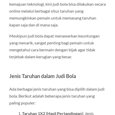
kemajuan teknologi, kini judi bola bisa dilakukan secara
online melalui berbagai situs taruhan yang
memungkinkan pemain untuk memasang taruhan
kapan saja dan di mana saja.
Meskipun judi bola dapat menawarkan keuntungan
yang menarik, sangat penting bagi pemain untuk
mengetahui cara bermain dengan bijak agar tidak
terjebak dalam kerugian yang besar.
Jenis Taruhan dalam Judi Bola
Ada berbagai jenis taruhan yang bisa dipilih dalam judi
bola. Berikut adalah beberapa jenis taruhan yang
paling populer:
Taruhan 1X2 (Hasil Pertandingan):
Jenis