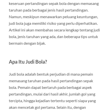
keseruan pertandingan sepak bola dengan memasang
taruhan pada berbagai jenis hasil pertandingan.
Namun, meskipun menawarkan peluang keuntungan,
judi bola juga memiliki risiko yang perlu diperhatikan.
Artikel ini akan membahas secara lengkap tentang judi
bola, jenis taruhan yang ada, dan beberapa tips untuk
bermain dengan bijak.
Apa Itu Judi Bola?
Judi bola adalah bentuk perjudian di mana pemain
memasang taruhan pada hasil pertandingan sepak
bola. Pemain dapat bertaruh pada berbagai aspek
pertandingan, mulai dari hasil akhir, jumlah gol yang
tercipta, hingga kejadian tertentu seperti siapa yang
akan mencetak gol pertama. Selain itu, dengan