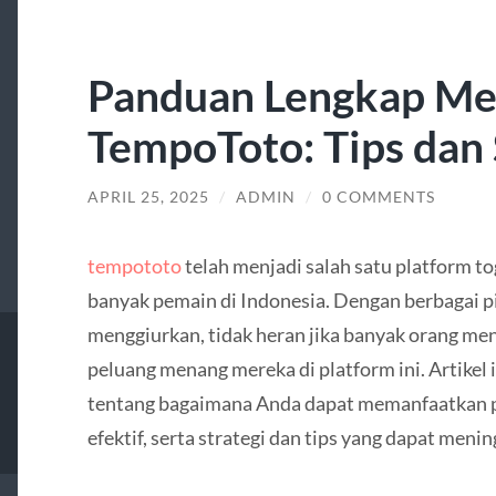
Panduan Lengkap Me
TempoToto: Tips dan 
APRIL 25, 2025
/
ADMIN
/
0 COMMENTS
tempototo
telah menjadi salah satu platform to
banyak pemain di Indonesia. Dengan berbagai p
menggiurkan, tidak heran jika banyak orang me
peluang menang mereka di platform ini. Artike
tentang bagaimana Anda dapat memanfaatkan 
efektif, serta strategi dan tips yang dapat me