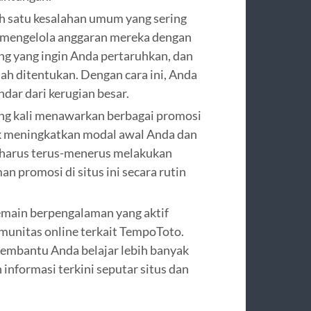
h satu kesalahan umum yang sering
k mengelola anggaran mereka dengan
ng yang ingin Anda pertaruhkan, dan
ah ditentukan. Dengan cara ini, Anda
ndar dari kerugian besar.
ng kali menawarkan berbagai promosi
k meningkatkan modal awal Anda dan
harus terus-menerus melakukan
n promosi di situs ini secara rutin
main berpengalaman yang aktif
komunitas online terkait TempoToto.
embantu Anda belajar lebih banyak
informasi terkini seputar situs dan