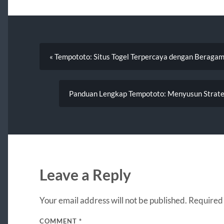
« Tempototo: Situs Togel Terpercaya dengan Beragam
Panduan Lengkap Tempototo: Menyusun Strateg
Leave a Reply
Your email address will not be published.
Required 
COMMENT
*