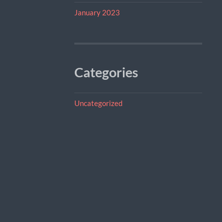
January 2023
Categories
Uncategorized