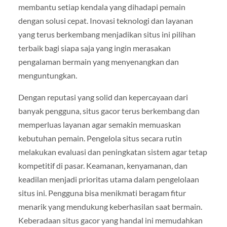
membantu setiap kendala yang dihadapi pemain
dengan solusi cepat. Inovasi teknologi dan layanan
yang terus berkembang menjadikan situs ini pilihan
terbaik bagi siapa saja yang ingin merasakan
pengalaman bermain yang menyenangkan dan
menguntungkan.
Dengan reputasi yang solid dan kepercayaan dari
banyak pengguna, situs gacor terus berkembang dan
memperluas layanan agar semakin memuaskan
kebutuhan pemain. Pengelola situs secara rutin
melakukan evaluasi dan peningkatan sistem agar tetap
kompetitif di pasar. Keamanan, kenyamanan, dan
keadilan menjadi prioritas utama dalam pengelolaan
situs ini. Pengguna bisa menikmati beragam fitur
menarik yang mendukung keberhasilan saat bermain.
Keberadaan situs gacor yang handal ini memudahkan