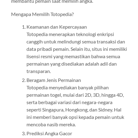
membantu pemain saat memilih angka.
Mengapa Memilih Totopedia?
Keamanan dan Kepercayaan
Totopedia menerapkan teknologi enkripsi
canggih untuk melindungi semua transaksi dan
data pribadi pemain. Selain itu, situs ini memiliki
lisensi resmi yang memastikan bahwa semua
permainan yang disediakan adalah adil dan
transparan.
Beragam Jenis Permainan
Totopedia menyediakan banyak pilihan
permainan togel, mulai dari 2D, 3D, hingga 4D,
serta berbagai variasi dari negara-negara
seperti Singapura, Hongkong, dan Sidney. Hal
ini memberi banyak opsi kepada pemain untuk
mencoba nasib mereka.
Prediksi Angka Gacor