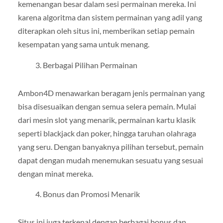
kemenangan besar dalam sesi permainan mereka. Ini
karena algoritma dan sistem permainan yang adil yang
diterapkan oleh situs ini, memberikan setiap pemain
kesempatan yang sama untuk menang.
Berbagai Pilihan Permainan
Ambon4D menawarkan beragam jenis permainan yang
bisa disesuaikan dengan semua selera pemain. Mulai
dari mesin slot yang menarik, permainan kartu klasik
seperti blackjack dan poker, hingga taruhan olahraga
yang seru. Dengan banyaknya pilihan tersebut, pemain
dapat dengan mudah menemukan sesuatu yang sesuai
dengan minat mereka.
Bonus dan Promosi Menarik
Situs ini juga terkenal dengan berbagai bonus dan