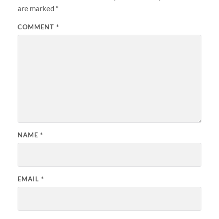
are marked
*
COMMENT
*
NAME
*
EMAIL
*