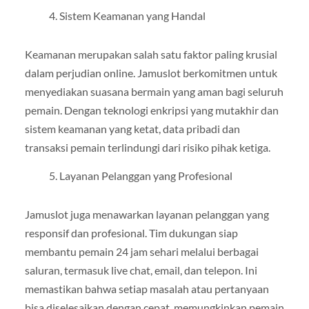
Sistem Keamanan yang Handal
Keamanan merupakan salah satu faktor paling krusial
dalam perjudian online. Jamuslot berkomitmen untuk
menyediakan suasana bermain yang aman bagi seluruh
pemain. Dengan teknologi enkripsi yang mutakhir dan
sistem keamanan yang ketat, data pribadi dan
transaksi pemain terlindungi dari risiko pihak ketiga.
Layanan Pelanggan yang Profesional
Jamuslot juga menawarkan layanan pelanggan yang
responsif dan profesional. Tim dukungan siap
membantu pemain 24 jam sehari melalui berbagai
saluran, termasuk live chat, email, dan telepon. Ini
memastikan bahwa setiap masalah atau pertanyaan
bisa diselesaikan dengan cepat, memungkinkan pemain