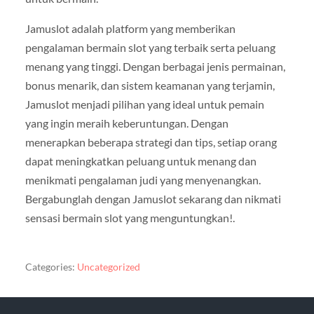
Jamuslot adalah platform yang memberikan
pengalaman bermain slot yang terbaik serta peluang
menang yang tinggi. Dengan berbagai jenis permainan,
bonus menarik, dan sistem keamanan yang terjamin,
Jamuslot menjadi pilihan yang ideal untuk pemain
yang ingin meraih keberuntungan. Dengan
menerapkan beberapa strategi dan tips, setiap orang
dapat meningkatkan peluang untuk menang dan
menikmati pengalaman judi yang menyenangkan.
Bergabunglah dengan Jamuslot sekarang dan nikmati
sensasi bermain slot yang menguntungkan!.
Categories:
Uncategorized