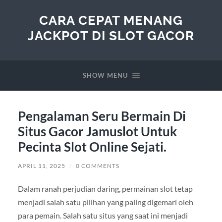
CARA CEPAT MENANG
JACKPOT DI SLOT GACOR
SHOW MENU
Pengalaman Seru Bermain Di
Situs Gacor Jamuslot Untuk
Pecinta Slot Online Sejati.
APRIL 11, 2025
/
0 COMMENTS
Dalam ranah perjudian daring, permainan slot tetap
menjadi salah satu pilihan yang paling digemari oleh
para pemain. Salah satu situs yang saat ini menjadi