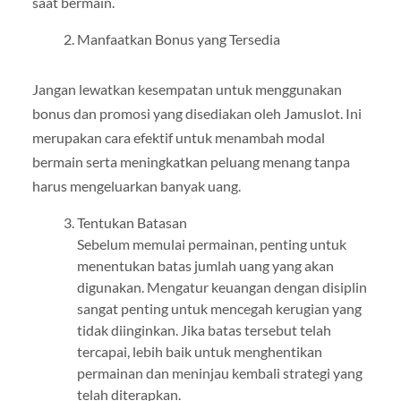
saat bermain.
Manfaatkan Bonus yang Tersedia
Jangan lewatkan kesempatan untuk menggunakan
bonus dan promosi yang disediakan oleh Jamuslot. Ini
merupakan cara efektif untuk menambah modal
bermain serta meningkatkan peluang menang tanpa
harus mengeluarkan banyak uang.
Tentukan Batasan
Sebelum memulai permainan, penting untuk
menentukan batas jumlah uang yang akan
digunakan. Mengatur keuangan dengan disiplin
sangat penting untuk mencegah kerugian yang
tidak diinginkan. Jika batas tersebut telah
tercapai, lebih baik untuk menghentikan
permainan dan meninjau kembali strategi yang
telah diterapkan.