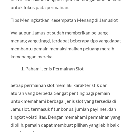
untuk fokus pada permainan.
Tips Meningkatkan Kesempatan Menang di Jamuslot
Walaupun Jamuslot sudah memberikan peluang
menang yang tinggi, terdapat beberapa tips yang dapat
membantu pemain memaksimalkan peluang meraih
kemenangan mereka:
Pahami Jenis Permainan Slot
Setiap permainan slot memiliki karakteristik dan
aturan yang berbeda. Sangat penting bagi pemain
untuk memahami berbagai jenis slot yang tersedia di
Jamuslot, termasuk fitur bonus, jumlah paylines, dan
tingkat volatilitas. Dengan memahami permainan yang
dipilih, pemain dapat membuat pilihan yang lebih baik