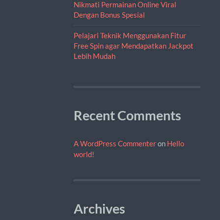
Nikmati Permainan Online Viral
Dengan Bonus Spesial
Pelajari Teknik Menggunakan Fitur
Free Spin agar Mendapatkan Jackpot
Lebih Mudah
Recent Comments
A WordPress Commenter
on
Hello
world!
Archives