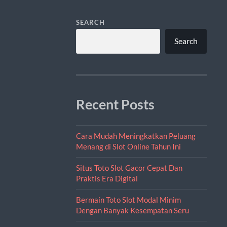
SEARCH
Search
Recent Posts
Cara Mudah Meningkatkan Peluang
Menang di Slot Online Tahun Ini
Situs Toto Slot Gacor Cepat Dan
Praktis Era Digital
Bermain Toto Slot Modal Minim
Dengan Banyak Kesempatan Seru