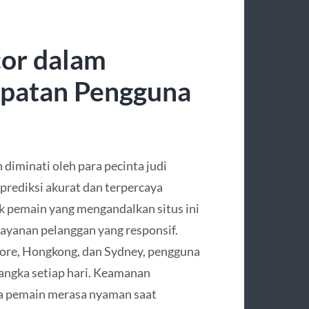
cor dalam
patan Pengguna
n diminati oleh para pecinta judi
rediksi akurat dan terpercaya
k pemain yang mengandalkan situs ini
layanan pelanggan yang responsif.
pore, Hongkong, dan Sydney, pengguna
ngka setiap hari. Keamanan
gga pemain merasa nyaman saat