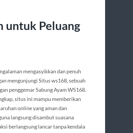
m untuk Peluang
engalaman mengasyikkan dan penuh
gan mengunjungi Situs ws168, sebuah
langan penggemar Sabung Ayam WS168.
engkap, situs ini mampu memberikan
taruhan online yang aman dan
gguna langsung disambut suasana
aksi berlangsung lancar tanpa kendala