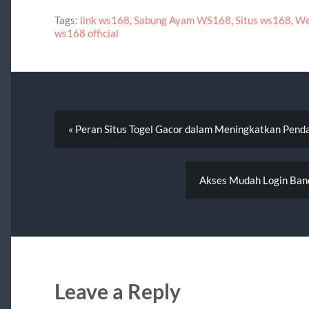
Tags:
link ws168
,
Sabung Ayam WS168
,
Situs ws168
,
We
ws168 official
« Peran Situs Togel Gacor dalam Meningkatkan Pen
Akses Mudah Login Banda
Leave a Reply