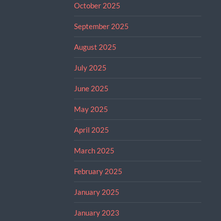
October 2025
September 2025
August 2025
July 2025
June 2025
May 2025
April 2025
March 2025
February 2025
January 2025
January 2023