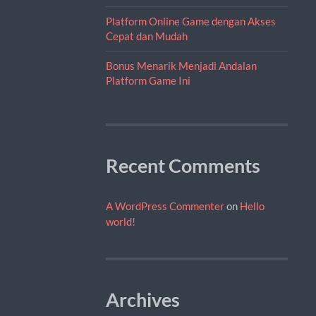
Platform Online Game dengan Akses
Cepat dan Mudah
Bonus Menarik Menjadi Andalan
Platform Game Ini
Recent Comments
A WordPress Commenter
on
Hello
world!
Archives