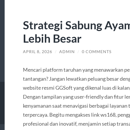
Strategi Sabung Aya
Lebih Besar
APRIL 8, 2026
/
ADMIN
/
0 COMMENTS
Mencari platform taruhan yang menawarkan p
tantangan? Jangan lewatkan peluang besar den
website resmi GGSoft yang dikenal luas di ka
Dengan tampilan yang user-friendly dan fitur l
kenyamanan saat menavigasi berbagai layanan 
terpercaya. Begitu mengakses link ws168, pen
profesional dan inovatif, menjamin setiap trans