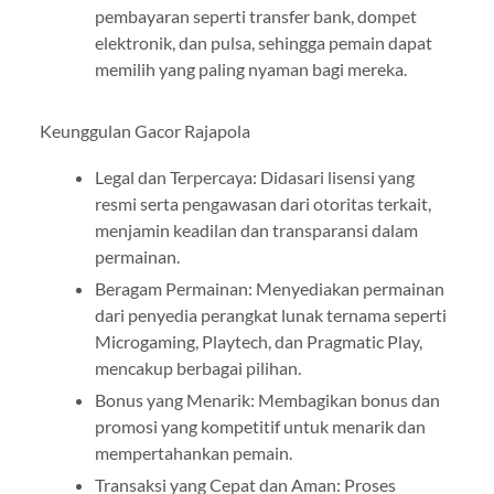
pembayaran seperti transfer bank, dompet
elektronik, dan pulsa, sehingga pemain dapat
memilih yang paling nyaman bagi mereka.
Keunggulan Gacor Rajapola
Legal dan Terpercaya: Didasari lisensi yang
resmi serta pengawasan dari otoritas terkait,
menjamin keadilan dan transparansi dalam
permainan.
Beragam Permainan: Menyediakan permainan
dari penyedia perangkat lunak ternama seperti
Microgaming, Playtech, dan Pragmatic Play,
mencakup berbagai pilihan.
Bonus yang Menarik: Membagikan bonus dan
promosi yang kompetitif untuk menarik dan
mempertahankan pemain.
Transaksi yang Cepat dan Aman: Proses