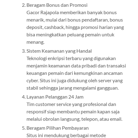
Beragam Bonus dan Promosi
Gacor Rajapola memberikan banyak bonus
menarik, mulai dari bonus pendaftaran, bonus
deposit, cashback, hingga promosi harian yang
bisa meningkatkan peluang pemain untuk
menang.
Sistem Keamanan yang Handal
Teknologi enkripsi terbaru yang digunakan
menjamin keamanan data pribadi dan transaksi
keuangan pemain dari kemungkinan ancaman
cyber. Situs ini juga didukung oleh server yang
stabil sehingga jarang mengalami gangguan.
Layanan Pelanggan 24 Jam
Tim customer service yang profesional dan
responsif siap membantu pemain kapan saja
melalui obrolan langsung, telepon, atau email.
Beragam Pilihan Pembayaran
Situs ini mendukung berbagai metode