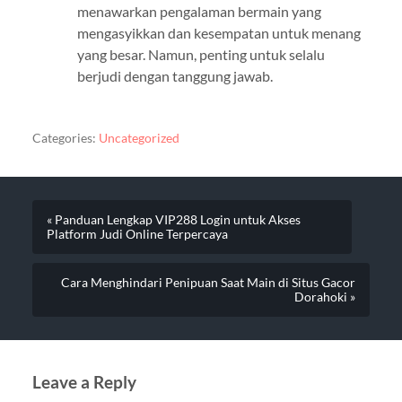
menawarkan pengalaman bermain yang
mengasyikkan dan kesempatan untuk menang
yang besar. Namun, penting untuk selalu
berjudi dengan tanggung jawab.
Categories:
Uncategorized
« Panduan Lengkap VIP288 Login untuk Akses
Platform Judi Online Terpercaya
Cara Menghindari Penipuan Saat Main di Situs Gacor
Dorahoki »
Leave a Reply