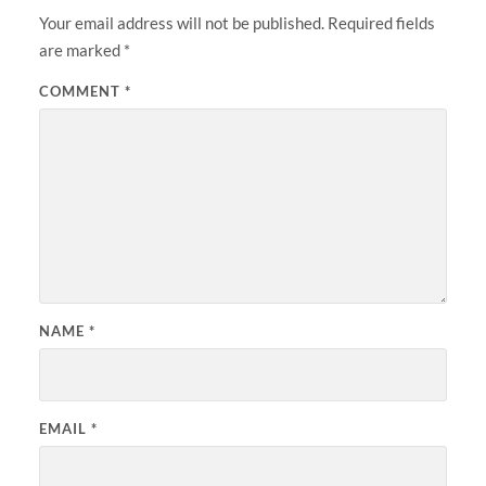
Your email address will not be published.
Required fields
are marked
*
COMMENT
*
NAME
*
EMAIL
*