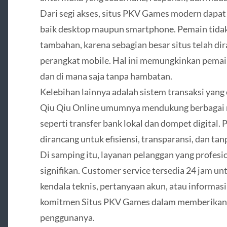
Dari segi akses, situs PKV Games modern dapat 
baik desktop maupun smartphone. Pemain tidak
tambahan, karena sebagian besar situs telah d
perangkat mobile. Hal ini memungkinkan pemai
dan di mana saja tanpa hambatan.
Kelebihan lainnya adalah sistem transaksi yang
Qiu Qiu Online umumnya mendukung berbagai 
seperti transfer bank lokal dan dompet digital.
dirancang untuk efisiensi, transparansi, dan ta
Di samping itu, layanan pelanggan yang profes
signifikan. Customer service tersedia 24 jam 
kendala teknis, pertanyaan akun, atau informas
komitmen Situs PKV Games dalam memberikan 
penggunanya.