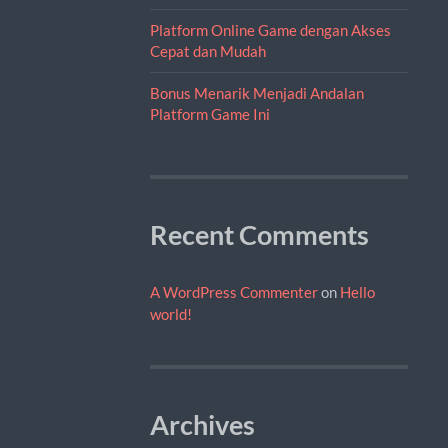
Platform Online Game dengan Akses
Cepat dan Mudah
Bonus Menarik Menjadi Andalan
Platform Game Ini
Recent Comments
A WordPress Commenter
on
Hello
world!
Archives