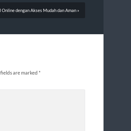
l Online dengan Akses Mudah dan Aman »
fields are marked
*