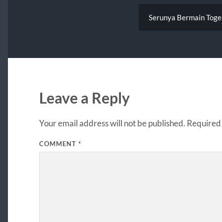
Serunya Bermain Toge
Leave a Reply
Your email address will not be published.
Required 
COMMENT
*