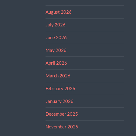
August 2026
July 2026
June 2026
May 2026
April 2026
March 2026
February 2026
January 2026
December 2025
November 2025