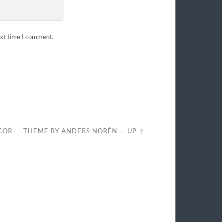
ext time I comment.
COR
THEME BY
ANDERS NORÉN
—
UP ↑