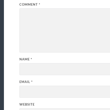
COMMENT
*
NAME
*
EMAIL
*
WEBSITE