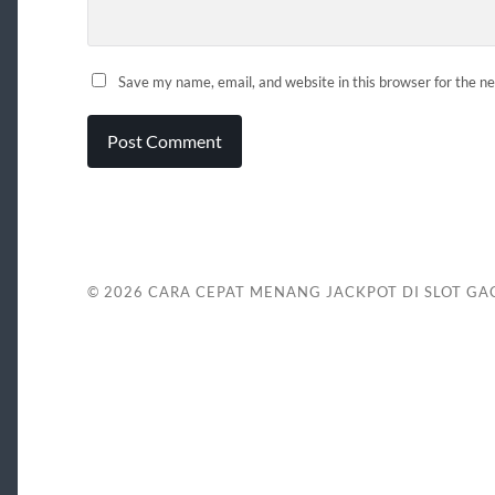
Save my name, email, and website in this browser for the n
© 2026
CARA CEPAT MENANG JACKPOT DI SLOT GA