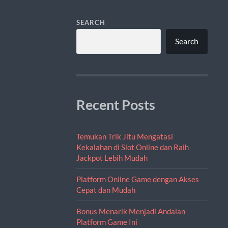
SEARCH
Search
Recent Posts
Temukan Trik Jitu Mengatasi
Kekalahan di Slot Online dan Raih
Jackpot Lebih Mudah
Platform Online Game dengan Akses
Cepat dan Mudah
Bonus Menarik Menjadi Andalan
Platform Game Ini