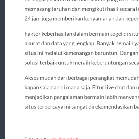
memasang taruhan dan mengikuti hasil secara 
24 jam juga memberikan kenyamanan dan keper
Faktor keberhasilan dalam bermain togel di situ
akurat dan data yang lengkap. Banyak pemain 
situs ini melalui kemenangan beruntun. Dengan 
solusi terbaik untuk meraih keberuntungan seca
Akses mudah dari berbagai perangkat memudah
kapan saja dan di mana saja. Fitur live chat dan
menjadikan pengalaman bermain lebih menyen
situs terpercaya ini sangat direkomendasikan bag
Categories:
Uncategorized