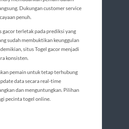
langsung. Dukungan customer service
cayaan penuh.
s gacor terletak pada prediksi yang
yang sudah membuktikan keunggulan
demikian, situs Togel gacor menjadi
ra konsisten.
kan pemain untuk tetap terhubung
 update data secara real-time
angkan dan menguntungkan. Pilihan
i pecinta togel online.