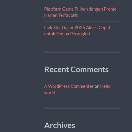
Platform Game Pilihan dengan Promo
Harian Terfavorit
Link Slot Gacor 2026 Akses Cepat
untuk Semua Perangkat
Recent Comments
A WordPress Commenter
on
Hello
world!
Archives