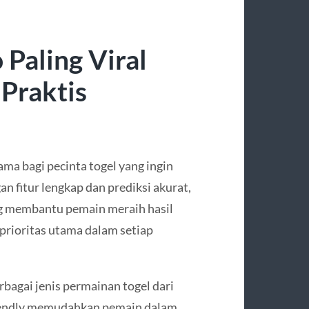
 Paling Viral
Praktis
ama bagi pecinta togel yang ingin
 fitur lengkap dan prediksi akurat,
ng membantu pemain meraih hasil
prioritas utama dalam setiap
bagai jenis permainan togel dari
friendly memudahkan pemain dalam