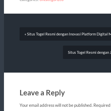
« Situs Togel Resmi dengan Inovasi Platform Digital 
Situs Togel Resmi dengan
Leave a Reply
Your email address will not be published.
Required 