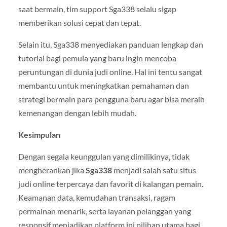
saat bermain, tim support Sga338 selalu sigap
memberikan solusi cepat dan tepat.
Selain itu, Sga338 menyediakan panduan lengkap dan
tutorial bagi pemula yang baru ingin mencoba
peruntungan di dunia judi online. Hal ini tentu sangat
membantu untuk meningkatkan pemahaman dan
strategi bermain para pengguna baru agar bisa meraih
kemenangan dengan lebih mudah.
Kesimpulan
Dengan segala keunggulan yang dimilikinya, tidak
mengherankan jika
Sga338
menjadi salah satu situs
judi online terpercaya dan favorit di kalangan pemain.
Keamanan data, kemudahan transaksi, ragam
permainan menarik, serta layanan pelanggan yang
responsif menjadikan platform ini pilihan utama bagi