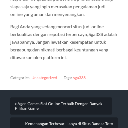
siapa saja yang ingin merasakan pengalaman judi
online yang aman dan menyenangkan.
Bagi Anda yang sedang mencari situs judi online
berkualitas dengan reputasi terpercaya, Sga338 adalah
jawabannya. Jangan lewatkan kesempatan untuk
bergabung dan nikmati berbagai keuntungan yang
ditawarkan oleh platform ini.
Categories:
Uncategorized
Tags:
sga338
« Agen Games Slot Online Terbaik Dengan Banyak
Pilihan Game
Kemenangan Terbesar Hanya di Situs Bandar Toto