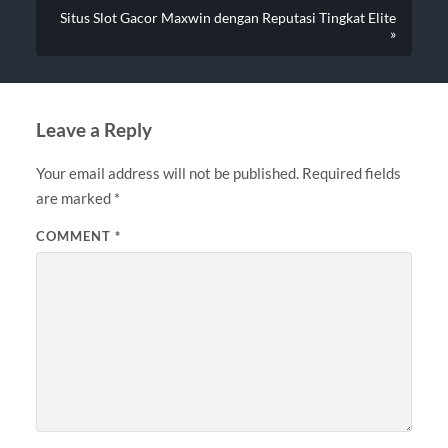
Situs Slot Gacor Maxwin dengan Reputasi Tingkat Elite
»
Leave a Reply
Your email address will not be published.
Required fields
are marked
*
COMMENT
*