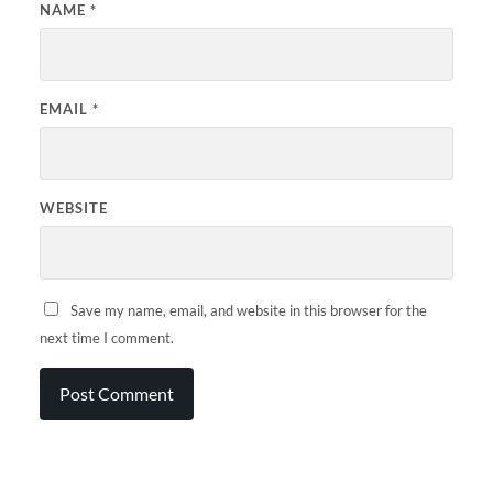
NAME
*
EMAIL
*
WEBSITE
Save my name, email, and website in this browser for the
next time I comment.