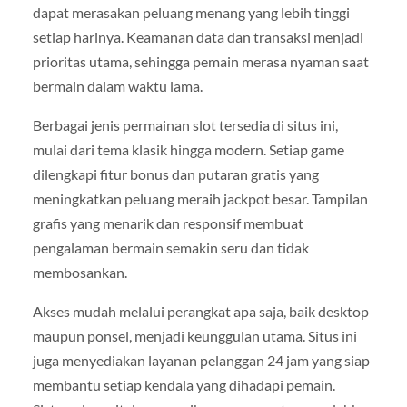
dapat merasakan peluang menang yang lebih tinggi
setiap harinya. Keamanan data dan transaksi menjadi
prioritas utama, sehingga pemain merasa nyaman saat
bermain dalam waktu lama.
Berbagai jenis permainan slot tersedia di situs ini,
mulai dari tema klasik hingga modern. Setiap game
dilengkapi fitur bonus dan putaran gratis yang
meningkatkan peluang meraih jackpot besar. Tampilan
grafis yang menarik dan responsif membuat
pengalaman bermain semakin seru dan tidak
membosankan.
Akses mudah melalui perangkat apa saja, baik desktop
maupun ponsel, menjadi keunggulan utama. Situs ini
juga menyediakan layanan pelanggan 24 jam yang siap
membantu setiap kendala yang dihadapi pemain.