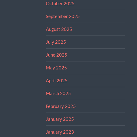
October 2025
September 2025
August 2025
July 2025
June 2025
May 2025
April 2025
March 2025
February 2025
January 2025
January 2023