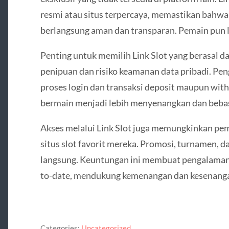
resmi atau situs terpercaya, memastikan bahwa
berlangsung aman dan transparan. Pemain pun le
Penting untuk memilih Link Slot yang berasal da
penipuan dan risiko keamanan data pribadi. P
proses login dan transaksi deposit maupun wit
bermain menjadi lebih menyenangkan dan bebas
Akses melalui Link Slot juga memungkinkan pem
situs slot favorit mereka. Promosi, turnamen, d
langsung. Keuntungan ini membuat pengalaman 
to-date, mendukung kemenangan dan kesenangan
Categories:
Uncategorized