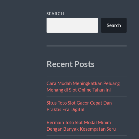
SEARCH
Search
Recent Posts
Cara Mudah Meningkatkan Peluang
Menang di Slot Online Tahun Ini
Situs Toto Slot Gacor Cepat Dan
Praktis Era Digital
Bermain Toto Slot Modal Minim
Dengan Banyak Kesempatan Seru