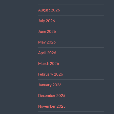
August 2026
July 2026
June 2026
May 2026
April 2026
March 2026
February 2026
January 2026
December 2025
November 2025