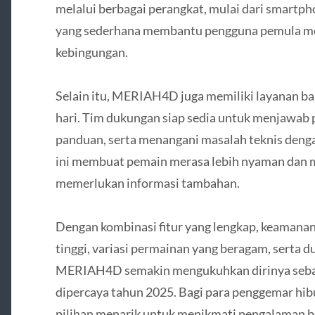
melalui berbagai perangkat, mulai dari smartph
yang sederhana membantu pengguna pemula me
kebingungan.
Selain itu, MERIAH4D juga memiliki layanan ba
hari. Tim dukungan siap sedia untuk menjawab
panduan, serta menangani masalah teknis deng
ini membuat pemain merasa lebih nyaman dan 
memerlukan informasi tambahan.
Dengan kombinasi fitur yang lengkap, keamana
tinggi, variasi permainan yang beragam, serta 
MERIAH4D semakin mengukuhkan dirinya sebaga
dipercaya tahun 2025. Bagi para penggemar hibur
pilihan menarik untuk menikmati pengalaman b