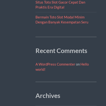
Situs Toto Slot Gacor Cepat Dan
Praktis Era Digital
Bermain Toto Slot Modal Minim
Dengan Banyak Kesempatan Seru
Recent Comments
A WordPress Commenter
on
Hello
world!
Archives