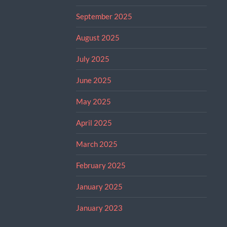
September 2025
August 2025
July 2025
June 2025
May 2025
April 2025
March 2025
February 2025
January 2025
January 2023