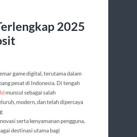
 Terlengkap 2025
sit
emar game digital, terutama dalam
ang pesat di Indonesia. Di tengah
4d
muncul sebagai salah
eluruh, modern, dan telah dipercaya
g
inovasi serta kenyamanan pengguna,
ai destinasi utama bagi