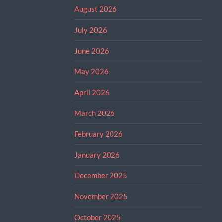
August 2026
July 2026
June 2026
May 2026
April 2026
March 2026
February 2026
January 2026
December 2025
November 2025
October 2025