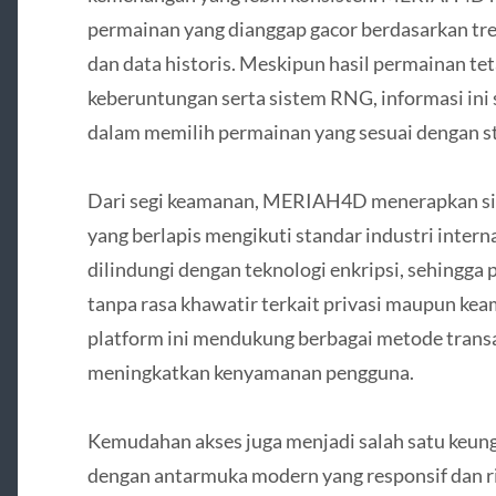
permainan yang dianggap gacor berdasarkan tre
dan data historis. Meskipun hasil permainan te
keberuntungan serta sistem RNG, informasi ini
dalam memilih permainan yang sesuai dengan st
Dari segi keamanan, MERIAH4D menerapkan sis
yang berlapis mengikuti standar industri interna
dilindungi dengan teknologi enkripsi, sehingg
tanpa rasa khawatir terkait privasi maupun keam
platform ini mendukung berbagai metode transa
meningkatkan kenyamanan pengguna.
Kemudahan akses juga menjadi salah satu keu
dengan antarmuka modern yang responsif dan r