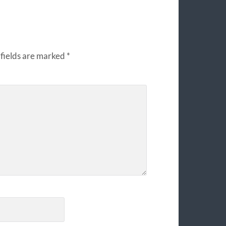
fields are marked
*