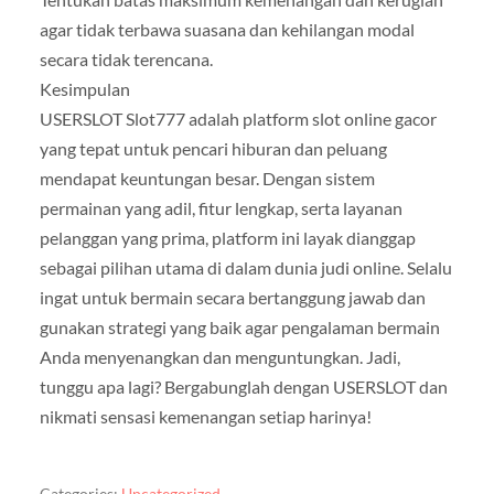
agar tidak terbawa suasana dan kehilangan modal
secara tidak terencana.
Kesimpulan
USERSLOT Slot777 adalah platform slot online gacor
yang tepat untuk pencari hiburan dan peluang
mendapat keuntungan besar. Dengan sistem
permainan yang adil, fitur lengkap, serta layanan
pelanggan yang prima, platform ini layak dianggap
sebagai pilihan utama di dalam dunia judi online. Selalu
ingat untuk bermain secara bertanggung jawab dan
gunakan strategi yang baik agar pengalaman bermain
Anda menyenangkan dan menguntungkan. Jadi,
tunggu apa lagi? Bergabunglah dengan USERSLOT dan
nikmati sensasi kemenangan setiap harinya!