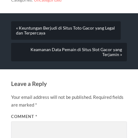
Categories:
Uncategorized
« Keuntungan Berjudi di Situs Toto Gacor yang Legal
dan Terpercaya
Keamanan Data Pemain di Situs Slot Gacor yang
Terjamin »
Leave a Reply
Your email address will not be published.
Required fields
are marked
*
COMMENT
*